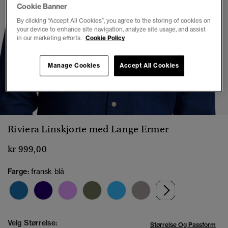
Cookie Banner
By clicking “Accept All Cookies”, you agree to the storing of cookies on
your device to enhance site navigation, analyze site usage, and assist
in our marketing efforts.
Cookie Policy
Manage Cookies
Accept All Cookies
1
2
3
4
5
Riviera Linskjorte med Lange Ermer
kr 999,00
Farge:
fransk blå
valgt
Velg Størrelse:
Størrelse Og Passform