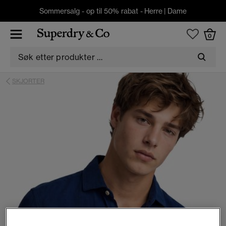
Sommersalg - op til 50% rabat -
Herre
|
Dame
0
SKJORTER