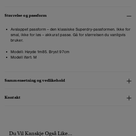
Størrelse og passform
Avslappet passform – den klassiske Superdry-passformen. Ikke for
smal, ikke for løs – akkurat passe. Gå for størrelsen du vanligvis
bruker.
Modell:
Høyde 1m85. Bryst 97cm
Modell iført:
M
Sammensetning og vedlikehold
Kontakt
Du Vil Kanskje Også Like...