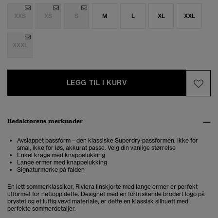
XXS
XS
S
M
L
XL
XXL
XXXL
LEGG TIL I KURV
Redaktørens merknader
Avslappet passform – den klassiske Superdry-passformen. Ikke for
smal, ikke for løs, akkurat passe. Velg din vanlige størrelse
Enkel krage med knappelukking
Lange ermer med knappelukking
Signaturmerke på falden
En lett sommerklassiker, Riviera linskjorte med lange ermer er perfekt
utformet for nettopp dette. Designet med en forfriskende brodert logo på
brystet og et luftig vevd materiale, er dette en klassisk silhuett med
perfekte sommerdetaljer.