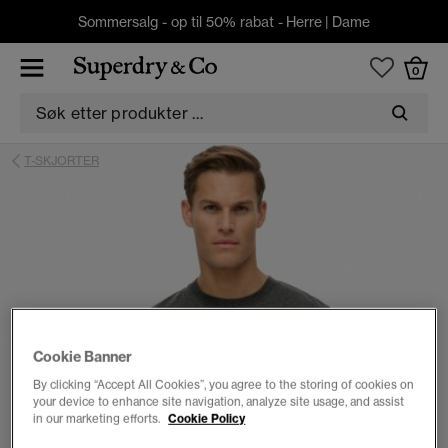
Sommersalg - op til 50% rabat -
Herre
|
Dame
0
T-SKJORTER
Cookie Banner
By clicking “Accept All Cookies”, you agree to the storing of cookies on
your device to enhance site navigation, analyze site usage, and assist
in our marketing efforts.
Cookie Policy