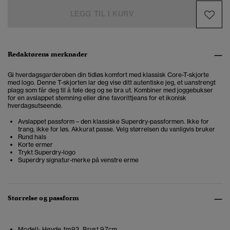
LEGG TIL I KURV
Redaktørens merknader
Gi hverdagsgarderoben din tidløs komfort med klassisk Core-T-skjorte
med logo. Denne T-skjorten lar deg vise ditt autentiske jeg, et uanstrengt
plagg som får deg til å føle deg og se bra ut. Kombiner med joggebukser
for en avslappet stemning eller dine favorittjeans for et ikonisk
hverdagsutseende.
Avslappet passform – den klassiske Superdry-passformen. Ikke for
trang, ikke for løs. Akkurat passe. Velg størrelsen du vanligvis bruker
Rund hals
Korte ermer
Trykt Superdry-logo
Superdry signatur-merke på venstre erme
Størrelse og passform
Modell:
Høyde 1m93. Bryst 97cm