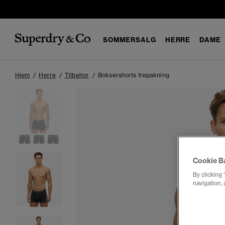
SOMMERSALG
HERRE
DAME
Hjem
Herre
Tilbehor
Boksershorts trepakning
Cookie B
By clicking 
navigation, 