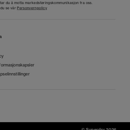
dtar du å motta markedsføringskommunikasjon fra oss.
 du se vår
Personvernpolicy
n
cy
nformasjonskapsler
selinnstillinger
© Superdry 2026