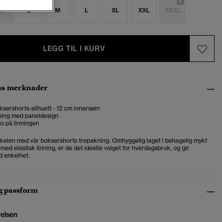
S
S
M
L
XL
XXL
XXXL
LEGG TIL I KURV
ns merknader
ksershorts-silhuett - 12 cm innersøm
nning med paneldesign
o på linningen
kelen med vår boksershorts trepakning. Omhyggelig laget i behagelig mykt
t med elastisk linning, er de det ideelle valget for hverdagsbruk, og gir
d enkelhet.
og passform
relsen