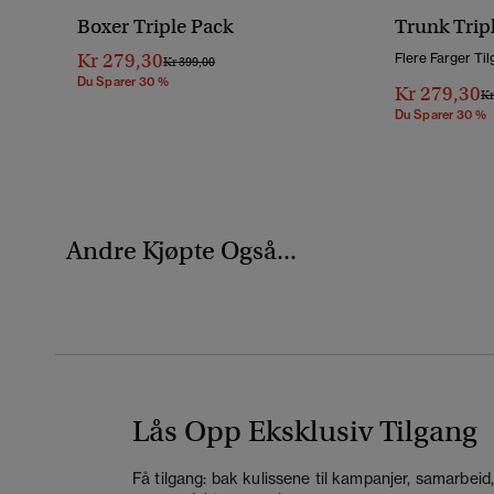
Boxer Triple Pack
Trunk Trip
Kr 279,30
Flere Farger Til
Pris Nedsatt Fra
Til
Kr 399,00
Du Sparer 30 %
Kr 279,30
Pr
Kr
Du Sparer 30 %
Andre Kjøpte Også...
Lås Opp Eksklusiv Tilgang
Få tilgang: bak kulissene til kampanjer, samarbeid