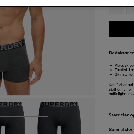
XXS
X
Redaktøre
Klassisk bo
Elastisk li
Signaturlog
Komfort er nøk
stoff og fullfør
pålitelighet me
Størrelse 
5
6
7
8
Sann til stør