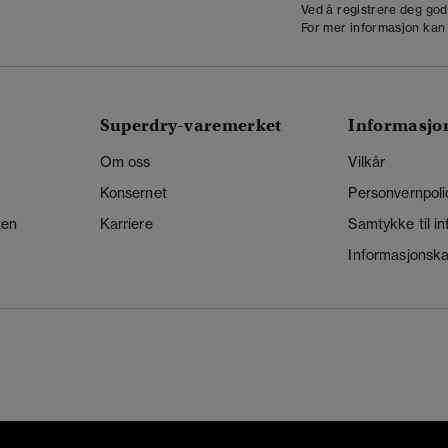
Ved å registrere deg go
For mer informasjon kan
Superdry-varemerket
Informasjo
Om oss
Vilkår
Konsernet
Personvernpoli
ten
Karriere
Samtykke til i
Informasjonskap