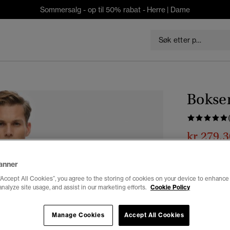
Sommersalg - op til 50% rabat -
Herre
|
Dame
Bokser
kr 279,3
Du sparer 30 %
anner
Farge:
raven
“Accept All Cookies”, you agree to the storing of cookies on your device to enhance 
analyze site usage, and assist in our marketing efforts.
Cookie Policy
Manage Cookies
Accept All Cookies
Velg Størrel