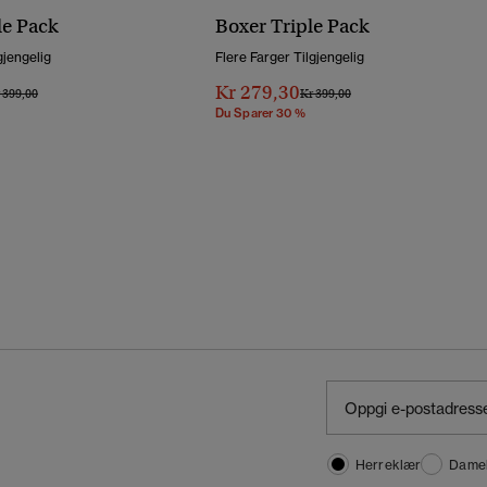
le Pack
Boxer Triple Pack
gjengelig
Flere Farger Tilgjengelig
Kr 279,30
is Nedsatt Fra
Til
Pris Nedsatt Fra
Til
 399,00
Kr 399,00
Du Sparer 30 %
Herreklær
Dame
,