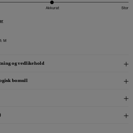
Akkurat
Stor
er
t:
M
ing og vedlikehold
ogisk bomull
)