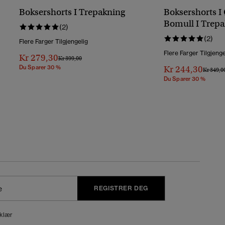
Boksershorts I Trepakning
Boksershorts I
Bomull I Trep
(2)
(2)
Flere Farger Tilgjengelig
Flere Farger Tilgjenge
Kr 279,30
Pris Nedsatt Fra
Til
Kr 399,00
Du Sparer 30 %
Kr 244,30
Pris Ned
Kr 349,0
Du Sparer 30 %
REGISTRER DEG
klær