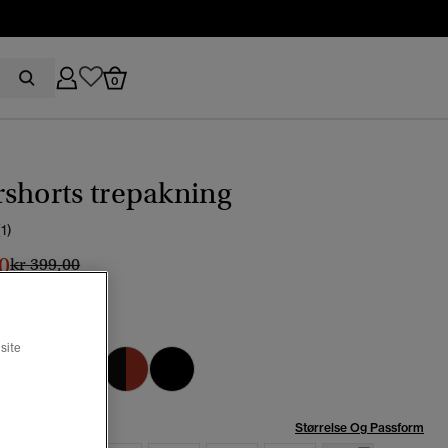
0
shorts trepakning
(1)
0
Pris nedsatt fra
til
kr 399,00
 svart melert
site
valgt
se:
Størrelse Og Passform