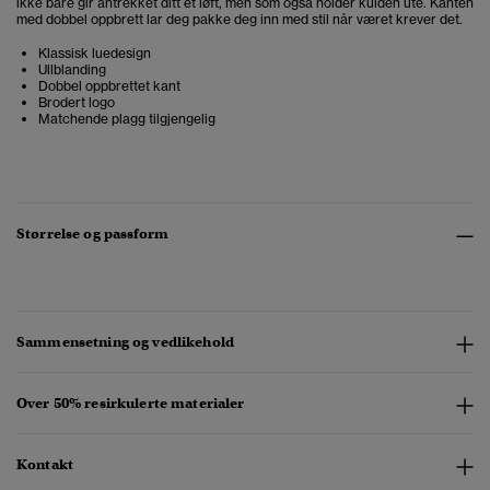
ikke bare gir antrekket ditt et løft, men som også holder kulden ute. Kanten
med dobbel oppbrett lar deg pakke deg inn med stil når været krever det.
Klassisk luedesign
Ullblanding
Dobbel oppbrettet kant
Brodert logo
Matchende plagg tilgjengelig
Størrelse og passform
Sammensetning og vedlikehold
Over 50% resirkulerte materialer
Kontakt