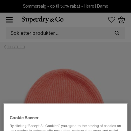
Sommersalg - op til 50% rabat -
Herre
|
Dame
0
TILBEHOR
Cookie Banner
By clicking “Accept All Cookies”, you agree to the storing of cookies on
your device to enhance site navigation, analyze site usage, and assist