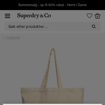
Sommersalg - op til 50% rabat -
Herre
|
Dame
0
TILBEHOR