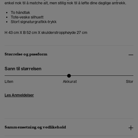
enkel nok til å matche alt, men stilig nok til å løfte dine daglige antrekk.
To håndtak
Tote-veske silhuett
Stort signaturgrafikk-trykk
H 43 cm X B 52 cm X skulderstropphøyde 27 cm
Størrelse og passform
Sann til størrelsen
Liten
Akkurat
Stor
Les Anmeldelser
Sammensetning og vedlikehold