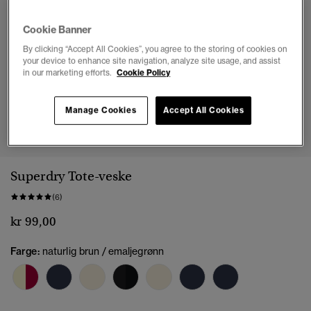
Cookie Banner
By clicking “Accept All Cookies”, you agree to the storing of cookies on
your device to enhance site navigation, analyze site usage, and assist
in our marketing efforts.
Cookie Policy
Manage Cookies
Accept All Cookies
1
2
3
4
5
Superdry Tote-veske
(6)
kr 99,00
Farge:
naturlig brun / emaljegrønn