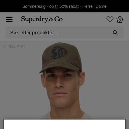
Sommersalg - op til 50% rabat -
Herre
|
Dame
0
TILBEHOR