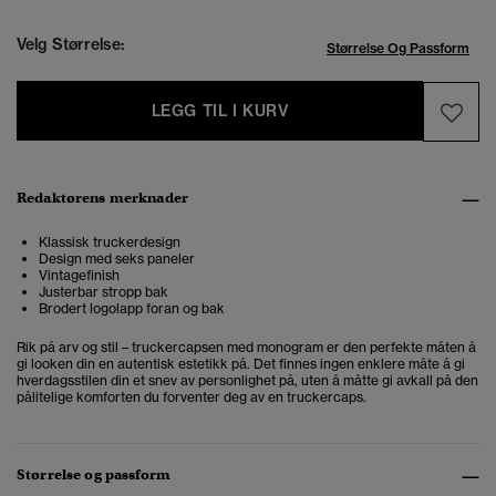
Velg Størrelse:
Størrelse Og Passform
LEGG TIL I KURV
Redaktørens merknader
Klassisk truckerdesign
Design med seks paneler
Vintagefinish
Justerbar stropp bak
Brodert logolapp foran og bak
Rik på arv og stil – truckercapsen med monogram er den perfekte måten å
gi looken din en autentisk estetikk på.
Det finnes ingen enklere måte å gi
hverdagsstilen din et snev av personlighet på, uten å måtte gi avkall på den
pålitelige komforten du forventer deg av en truckercaps.
Størrelse og passform