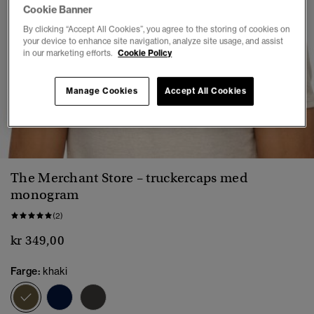
Cookie Banner
By clicking “Accept All Cookies”, you agree to the storing of cookies on
your device to enhance site navigation, analyze site usage, and assist
in our marketing efforts.
Cookie Policy
Manage Cookies
Accept All Cookies
1
2
3
4
5
The Merchant Store – truckercaps med
monogram
(2)
kr 349,00
Farge:
khaki
valgt