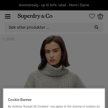
Sommersalg - op til 50% rabat -
Herre
|
Dame
0
DAME
Cookie Banner
By clicking “Accept All Cookies”, you agree to the storing of cookies on