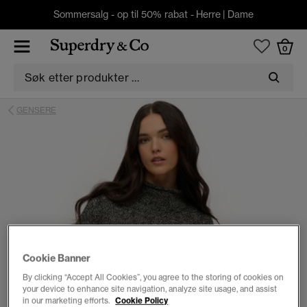
Sommersalg - op til 50% rabat -
Herre
|
Dame
0
GENSERE
Cookie Banner
By clicking “Accept All Cookies”, you agree to the storing of cookies on
your device to enhance site navigation, analyze site usage, and assist
in our marketing efforts.
Cookie Policy