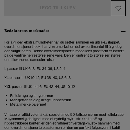
LEGG TIL I KURV
Redaktørens merknader
For å gi deg ekstra muligheter når du setter sammen en ultra-avslappet,
overdimensjonert look, har vi øremerket en del av sortimentet til å gi deg
den valgfriheten. Denne overdimensjonerte modellens passform er basert
på de vanlige herrestørrelsene våre. Den er omtrent to størrelser større
enn tilsvarende damestørrelse.
L passer til UK 6–8, EU 34–36, US 2–4
XL passer til UK 10–12, EU 38–40, US 6–8
XXL passer til UK 14–16, EU 42–44, US 10–12
Rullekrage og lange ermer
Mansjetter, fald og krage i ribbestrikk
Metallmerke på ermet
Vintage er alltid veien å gå, spesielt med 90-tallsgenseren med rullekrage.
Møysommelig designet med et nydelig mykt, strikket stoff og
ribbestrikkede kanter, er den et raffinert hverdags-must – sammen med
den overdimensjonerte passformen er den en perfekt følgesvenn i kaldt