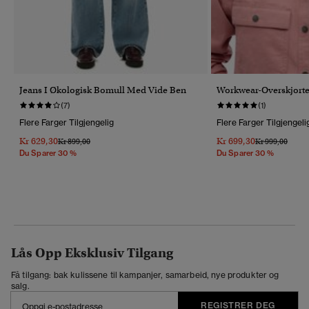
Jeans I Økologisk Bomull Med Vide Ben
Workwear-Overskjort
(7)
(1)
Flere Farger Tilgjengelig
Flere Farger Tilgjengeli
Kr 629,30
Kr 699,30
Pris Nedsatt Fra
Til
Pris Nedsatt Fr
Til
Kr 899,00
Kr 999,00
Du Sparer 30 %
Du Sparer 30 %
Lås Opp Eksklusiv Tilgang
Få tilgang: bak kulissene til kampanjer, samarbeid, nye produkter og
salg.
REGISTRER DEG