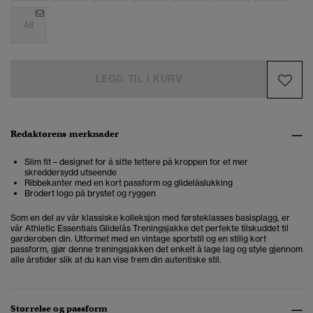
48
LEGG TIL I KURV
Redaktørens merknader
Slim fit – designet for å sitte tettere på kroppen for et mer
skreddersydd utseende
Ribbekanter med en kort passform og glidelåslukking
Brodert logo på brystet og ryggen
Som en del av vår klassiske kolleksjon med førsteklasses basisplagg, er
vår Athletic Essentials Glidelås Treningsjakke det perfekte tilskuddet til
garderoben din. Utformet med en vintage sportstil og en stilig kort
passform, gjør denne treningsjakken det enkelt å lage lag og style gjennom
alle årstider slik at du kan vise frem din autentiske stil.
Størrelse og passform