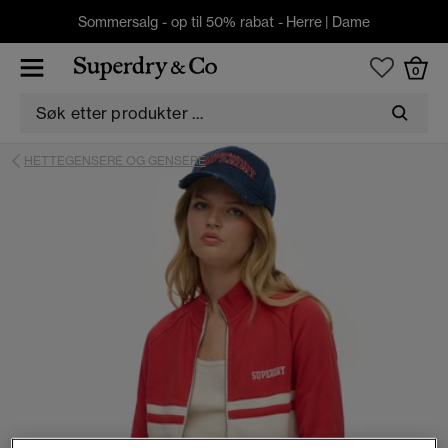
Sommersalg - op til 50% rabat -
Herre
|
Dame
0
HETTEGENSERE OG GENSERE