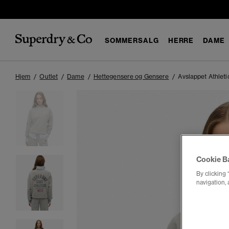
SOMMERSALG
HERRE
DAME
Hjem
Outlet
Dame
Hettegensere og Gensere
Avslappet Athlet
Cookie B
By clicking 
navigation, 