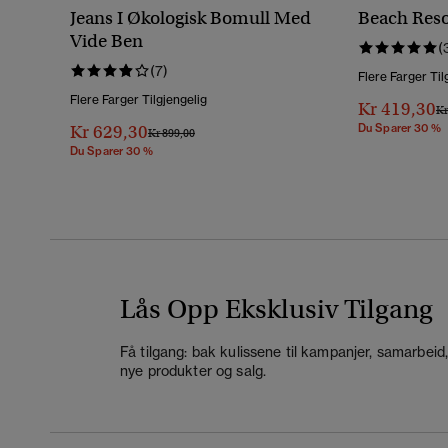
Jeans I Økologisk Bomull Med
Beach Reso
Vide Ben
(
(7)
Flere Farger Til
Flere Farger Tilgjengelig
Kr 419,30
Pr
Kr
Kr 629,30
Du Sparer 30 %
Pris Nedsatt Fra
Til
Kr 899,00
Du Sparer 30 %
Lås Opp Eksklusiv Tilgang
Få tilgang: bak kulissene til kampanjer, samarbeid
nye produkter og salg.