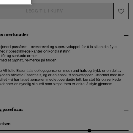
LEGG TIL I KURV
ns merknader
onert passform – overdrevet og superavslappet for å la stilen din flyte
ed ribbestrikkede kanter og kontraststing
t fôr og senkede ermer
 med et Signature-merke på falden
 Athletic Essentials-collegegenseren med rund hals og trykk er en del av
sjonen Athletic Essentials, og er en absolutt showstopper. Utformet med kun
ffet – vi har laget genseren med et overdådig lett, børstet fôr og senkede
 danner en nydelig silhuett som simpelthen er enkel å style gjennom
og passform
relsen