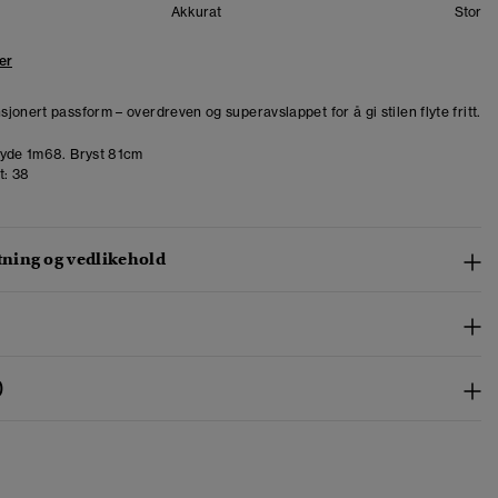
Akkurat
Stor
er
jonert passform – overdreven og superavslappet for å gi stilen flyte fritt.
de 1m68. Bryst 81cm
t:
38
ing og vedlikehold
)