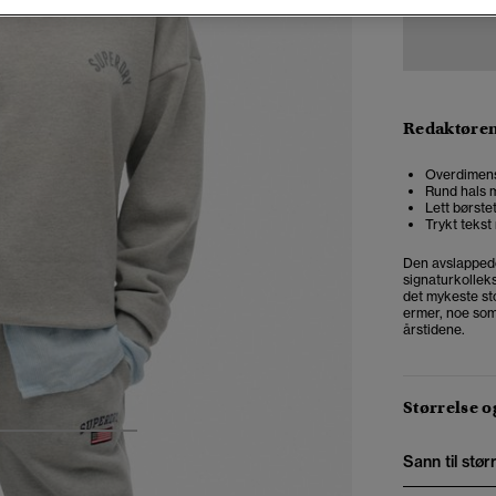
Redaktøre
Overdimensj
Rund hals m
Lett børste
Trykt tekst
Den avslappede
signaturkollek
det mykeste sto
ermer, noe som
årstidene.
Størrelse 
4
5
6
Sann til stør