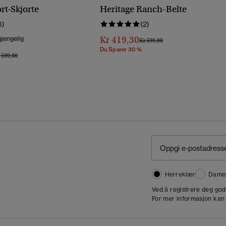
rt-Skjorte
Heritage Ranch-Belte
3)
(2)
Kr 419,30
gjengelig
Pris Nedsatt Fra
Til
Kr 599,00
Du Sparer 30 %
is Nedsatt Fra
Til
 599,00
Herreklær
Dame
,
Ved å registrere deg go
For mer informasjon kan