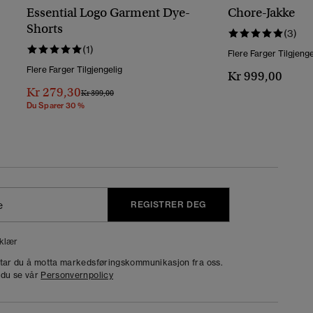
Essential Logo Garment Dye-
Chore-Jakke
Shorts
(3)
(1)
Flere Farger Tilgjenge
Flere Farger Tilgjengelig
Kr 999,00
Kr 279,30
Pris Nedsatt Fra
Til
Kr 399,00
Du Sparer 30 %
REGISTRER DEG
klær
dtar du å motta markedsføringskommunikasjon fra oss.
 du se vår
Personvernpolicy