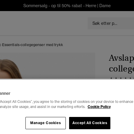
Sommersalg - op til 50% rabat -
Herre
|
Dame
ic Essentials-collegegenser med trykk
Avslap
colleg
kr 489,3
anner
Du sparer 30 %
“Accept All Cookies”, you agree to the storing of cookies on your device to enhance 
analyze site usage, and assist in our marketing efforts.
Cookie Policy
Velg Størrel
34
3
Manage Cookies
Accept All Cookies