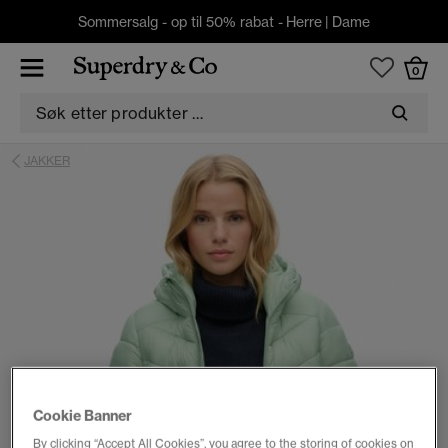
Sommersalg - op til 50% rabat -
Herre
|
Dame
0
JAKKER
Cookie Banner
By clicking “Accept All Cookies”, you agree to the storing of cookies on