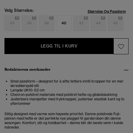
Velg Størrelse:
Størrelse Og Passform
34
36
38
40
42
44
46
LEGG TIL I KURV
Redaktørens merknader
Smal passform – designet for å sitte tettere inntil kroppen for en mer
skreddersydd stil
Lengde UK10: 62 cm
Chevron-polstret materiale med polstret hette og glidelåslukking
Justerbare mansjetter med trykknapper, justerbar elastisk kant og to
ytterlommer
Stilig designet med varme som høyeste prioritet. Denne polstrede Fuji-
jakken med hette er det perfekte nye plagget til garderoben din denne
sesongen. Komfort, stil og holdbarhet – denne blir din beste venn i kalde
måneder.