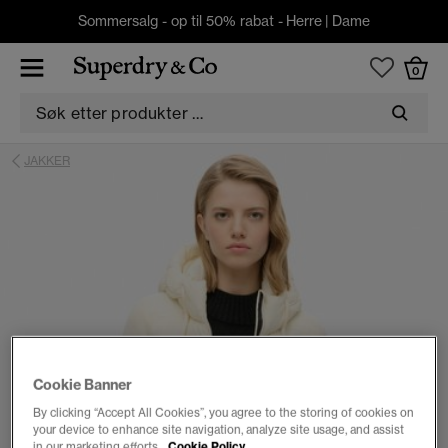
Sommersalg - op til 50% rabat -
Herre
|
Dame
0
JAKKER
Cookie Banner
By clicking “Accept All Cookies”, you agree to the storing of cookies on
your device to enhance site navigation, analyze site usage, and assist
in our marketing efforts.
Cookie Policy