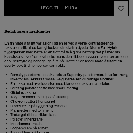
LEGG TIL I KURV
Redaktørens merknader
En fin måte å få litt variasjon i stilen er ved å velge kontrasterende
teksturer, slik at du kan gi looken din ekstra dybde. Storm Fuji Hybrid-
flygerjakken med hette er en flott måte å gjøre nettopp det på med sin
klassiske stilige front og hette, mens den ribbede ryggen i velur og ermene
er supermyke og behagelige å ta på. Dette er en ideell måte å tilføre en
sporty look til dine hverdagsantrekk.
Romslig passform – den klassiske Superdry-passformen. Ikke for trang,
ikke for løs. Akkurat passe. Velg størrelsen du vanligvis bruker
En jakke med hybriddesign med blandede teksturmaterialer.
Fôret og polstret hette med snorjustering
Glidelåslukking
To ytterlommer med glidelåslukking
Chevron-vattert frontpanel
Ribbet velur på ryggen og ermene
Mansjetter med tommelhull
Trefarget ribbestrikket kant
Polstret innerkrage
Innerlomme i mesh
Logoemblem på ermet
Brodert logo på kragen