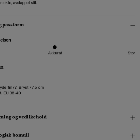
n ekte, avslappet stil.
og passform
relsen
Akkurat
Stor
er
de 1m77. Bryst 77.5 cm
t:
EU 38-40
ing og vedlikehold
ogisk bomull