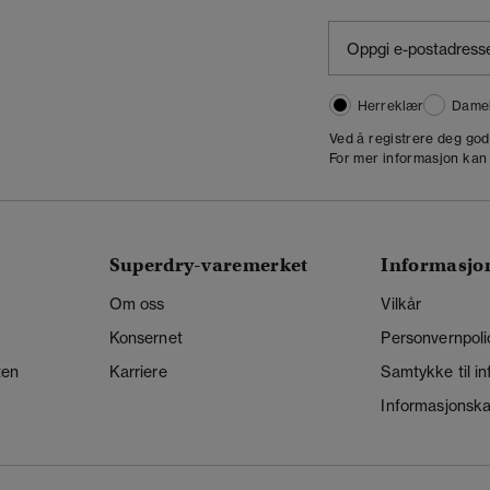
Herreklær
Dame
,
Ved å registrere deg go
For mer informasjon kan
Superdry-varemerket
Informasjo
Om oss
Vilkår
Konsernet
Personvernpoli
ten
Karriere
Samtykke til i
Informasjonskap