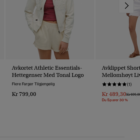
Avkortet Athletic Essentials-
Avklippet Shor
Hettegenser Med Tonal Logo
Mellomhøyt Li
Flere Farger Tilgjengelig
(1)
Kr 799,00
Kr 489,30
Pris Ned
Kr 699,0
Du Sparer 30 %