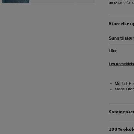
en skjorte for e
Størrelse 
Sann til stør
Liten
Les Anmeldels
Modell:
Høy
Modell ifør
Sammensetn
100 % økol