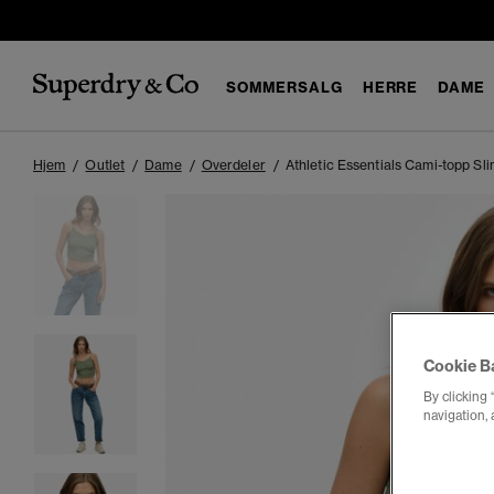
SOMMERSALG
HERRE
DAME
Hjem
Outlet
Dame
Overdeler
Athletic Essentials Cami-topp Sl
Cookie B
By clicking 
navigation, 