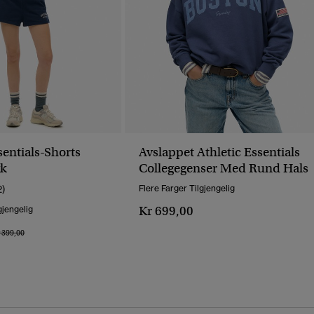
sentials-Shorts
Avslappet Athletic Essentials
k
Collegegenser Med Rund Hals
2)
Flere Farger Tilgjengelig
Kr 699,00
gjengelig
is Nedsatt Fra
Til
 399,00