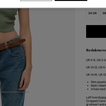
Velg Størrel
34-36
38
Redaktøre
UK 6-8, US 2-4
UK 10-12, US 6
UK 14-16, US 1
Slim passfo
Mykt ribbet
V-hals med 
4
5
6
Løft hverdagsg
Cropped Cami-t
gi ethvert antr