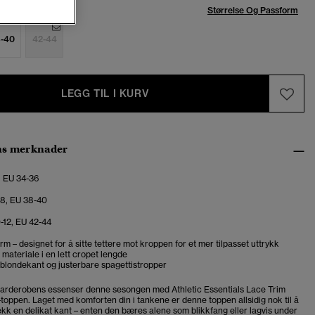
se:
Størrelse Og Passform
-40
42-44
LEGG TIL I KURV
ns merknader
, EU 34-36
-8, EU 38-40
0-12, EU 42-44
rm – designet for å sitte tettere mot kroppen for et mer tilpasset uttrykk
 materiale i en lett cropet lengde
blondekant og justerbare spagettistropper
arderobens essenser denne sesongen med Athletic Essentials Lace Trim
oppen. Laget med komforten din i tankene er denne toppen allsidig nok til å
ekk en delikat kant – enten den bæres alene som blikkfang eller lagvis under