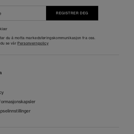
REGISTRER DEG
klær
dtar du å motta markedsføringskommunikasjon fra oss.
 du se vår
Personvernpolicy
n
cy
nformasjonskapsler
selinnstillinger