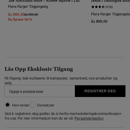
The Merchant Store – Rutete Skjorte I Lin
Jeans I Økologisk Bo
Flere Farger Tilgjengelig
(8)
Kr 699,30
Flere Farger Tilgjengeli
Pris Nedsatt Fra
Til
Kr 999,00
Du Sparer 30 %
Kr 899,00
Lås Opp Eksklusiv Tilgang
Få tilgang: bak kulissene til kampanjer, samarbeid, nye produkter og
salg.
REGISTRER DEG
Herreklær
Dameklær
Ved å registrere deg godtar du å motta markedsføringskommunikasjon
fra oss. For mer informasjon kan du se vår
Personvernpolicy