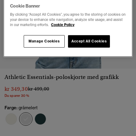
Cookie Banner
By clicking “Accept All Cookies”, you agree to the storing of cookies on
your device to enhance site navigation, analyze site usage, and assist
in our marketing efforts.
Cookie Policy
Manage Cookies
Accept All Cookies
1
2
3
4
5
Athletic Essentials-poloskjorte med grafikk
Pris nedsatt fra
til
kr 349,30
kr 499,00
Du sparer 30 %
Farge:
gråmelert
valgt