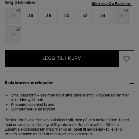
Velg Størrelse:
Størrelse Og Passform
34
36
38
40
42
44
46
48
LEGG TIL I KURV
Redaktørens merknader
Smal passform – designet for å sitte tettere inntil kroppen for en mer
skreddersydd look
Knepping og enkel krage
Signaturmerke på brystet
Perfekt for å vise frem en sofistikert stil, men på den beste måten. Laget
med en smal passform og et Signature-merke på brystet – Athletic
Essentials-poloskjorten med grafikk er ideell til lag-på-lag-stil eller å
brukes sammen med et denimskjørt om sommeren.