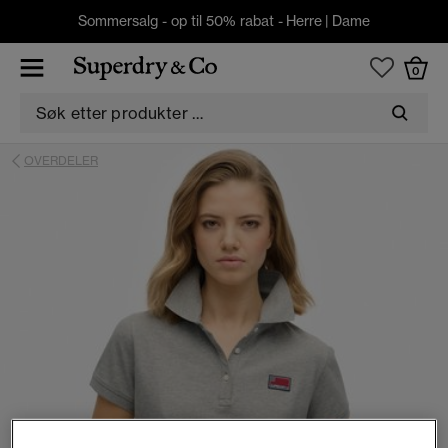
Sommersalg - op til 50% rabat -
Herre
|
Dame
0
OVERDELER