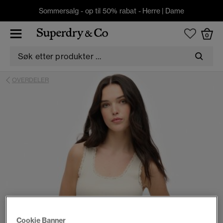
Sommersalg - op til 50% rabat -
Herre
|
Dame
0
OVERDELER
Cookie Banner