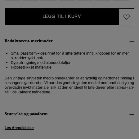
LEGG TIL I KURV
Redaktørens merknader
Smal passform – designet for å sitte tettere inntil kroppen for en mer
skreddersydd look
Dyp utringning med blondedetaljer
Ribbestrikket materiale
Den vintage singleten med blondekanter er et nydelig og nedtonet innslag i
sesongens garderobe. Vi har designet singleten med et nedtonet design og
overdådig mykt materiale, slik at den er ideell til late dager eller lag-på-lag-
stil i de kaldere månedene.
Størrelse og passform
Les Anmeldelser