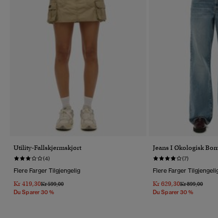
Utility-Fallskjermskjørt
Jeans I Økologisk Bo
(4)
(7)
Flere Farger Tilgjengelig
Flere Farger Tilgjengeli
Kr 419,30
Kr 629,30
Pris Nedsatt Fra
Til
Pris Nedsatt Fr
Til
Kr 599,00
Kr 899,00
Du Sparer 30 %
Du Sparer 30 %