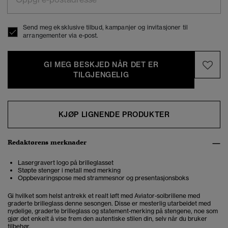
Send meg eksklusive tilbud, kampanjer og invitasjoner til
arrangementer via e-post.
GI MEG BESKJED NÅR DET ER
TILGJENGELIG
KJØP LIGNENDE PRODUKTER
Redaktørens merknader
Lasergravert logo på brilleglasset
Støpte stenger i metall med merking
Oppbevaringspose med strammesnor og presentasjonsboks
Gi hvilket som helst antrekk et realt løft med Aviator-solbrillene med
graderte brilleglass denne sesongen. Disse er mesterlig utarbeidet med
nydelige, graderte brilleglass og statement-merking på stengene, noe som
gjør det enkelt å vise frem den autentiske stilen din, selv når du bruker
tilbehør.