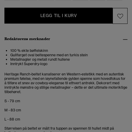
LEGG TIL I KURV
Redaktørens merknader
100 % ekte bøffelskinn
Gullfarget oval beltespenne med en turkis stein
Metallnagler og metall rundt hullene
Inntrykt Superdry-logo
Heritage Ranch-beltet kanaliserer en Western-estetikk med en autentisk
premium følelse, med en iøynefallende gylden spenne som hovedfokus for
å tilføre et snev av cowboy-eleganse til ethvert antrekk. Dekorert med
inntrykte mønstre og stilige metallnagler – dette er det ultimate moteriktige
tilbehøret.
S - 79 cm
M - 83 cm
L - 88 cm
Størrelsen på beltet er målt fra tuppen av spennen til hullet midt på