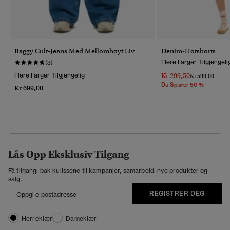
Baggy Cult-Jeans Med Mellomhøyt Liv
Denim-Hotshorts
Flere Farger Tilgjengeli
(3)
Flere Farger Tilgjengelig
Kr 299,50
Pris Nedsatt Fr
Til
Kr 599,00
Du Sparer 50 %
Kr 699,00
Lås Opp Eksklusiv Tilgang
Få tilgang: bak kulissene til kampanjer, samarbeid, nye produkter og
salg.
REGISTRER DEG
Herreklær
Dameklær