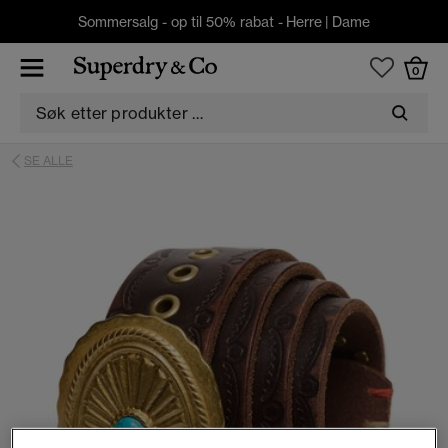
Sommersalg - op til 50% rabat -
Herre
|
Dame
0
SE ALLE