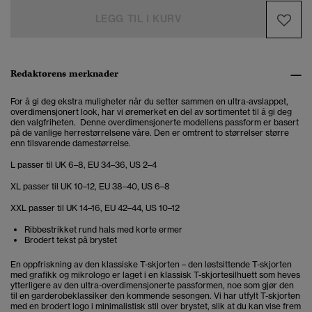
LEGG TIL I KURV
Redaktørens merknader
For å gi deg ekstra muligheter når du setter sammen en ultra-avslappet,
overdimensjonert look, har vi øremerket en del av sortimentet til å gi deg
den valgfriheten. Denne overdimensjonerte modellens passform er basert
på de vanlige herrestørrelsene våre. Den er omtrent to størrelser større
enn tilsvarende damestørrelse.
L passer til UK 6–8, EU 34–36, US 2–4
XL passer til UK 10–12, EU 38–40, US 6–8
XXL passer til UK 14–16, EU 42–44, US 10–12
Ribbestrikket rund hals med korte ermer
Brodert tekst på brystet
En oppfriskning av den klassiske T-skjorten – den løstsittende T-skjorten
med grafikk og mikrologo er laget i en klassisk T-skjortesilhuett som heves
ytterligere av den ultra-overdimensjonerte passformen, noe som gjør den
til en garderobeklassiker den kommende sesongen. Vi har utfylt T-skjorten
med en brodert logo i minimalistisk stil over brystet, slik at du kan vise frem