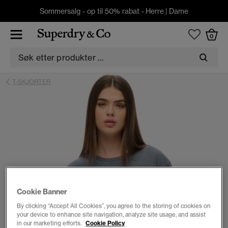
Sommersalg - op til 50% rabat -
Herre
|
Dame
0
T-SKJORTER
Cookie Banner
By clicking “Accept All Cookies”, you agree to the storing of cookies on
your device to enhance site navigation, analyze site usage, and assist
in our marketing efforts.
Cookie Policy