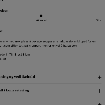
relsen
Akkurat
Stor
er
orm – med nok plass å bevege seg på er smal passform klippet for en
ett som sitter tett på kroppen, men er enkel å ha på seg.
de 1m78. Bryst 81cm
t:
38
ing og vedlikehold
l i konvertering