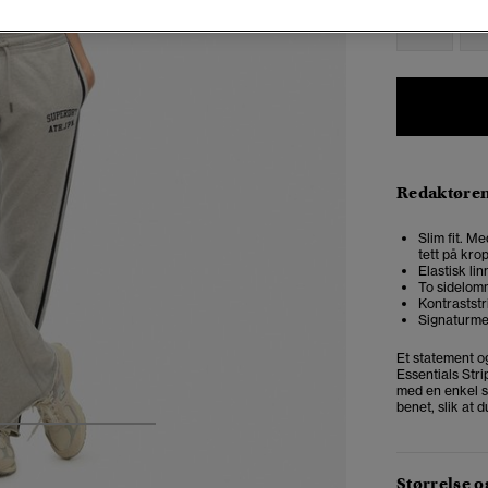
34
3
Redaktøre
Slim fit. Me
tett på kro
Elastisk li
To sidelomm
Kontraststr
Signaturme
Et statement og
Essentials Str
med en enkel s
benet, slik at 
4
5
6
7
Størrelse 