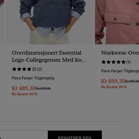
Overdimensjonert Essential
Workwear-Over
Logo-Collegegenser Med Kort
(1)
Glidelås
(2)
Flere Farger Tilgjenge
Flere Farger Tilgjengelig
Kr 699,30
Pris Ned
Kr 999,0
Kr 489,30
Du Sparer 30 %
Pris Nedsatt Fra
Til
Kr 699,00
Du Sparer 30 %
REGISTRER DEG