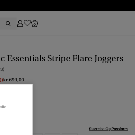
0
ic Essentials Stripe Flare Joggers
(3)
0
Pris nedsatt fra
til
kr 699,00
-gråmelert
t
site
se:
Størrelse Og Passform