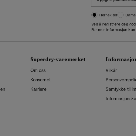
Herreklær
Dame
,
Ved å registrere deg go
For mer informasjon kan
Superdry-varemerket
Informasjo
Om oss
Vilkår
Konsernet
Personvernpoli
ten
Karriere
Samtykke til i
Informasjonskap