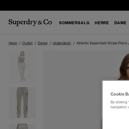
SOMMERSALG
HERRE
DAME
Hjem
Outlet
Dame
Underdeler
Athletic Essentials Stripe Flare
Cookie B
By clicking 
navigation, 