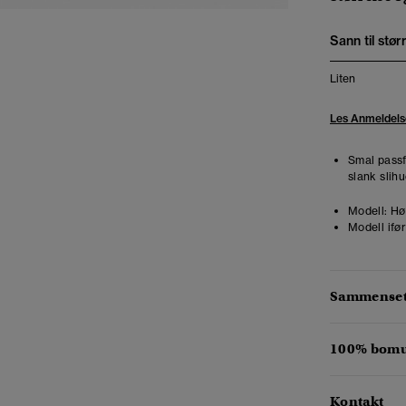
Sann til stør
Liten
Les Anmeldels
Smal passf
slank slihu
Modell:
Høy
Modell ifør
Sammensetn
100% bomul
Kontakt