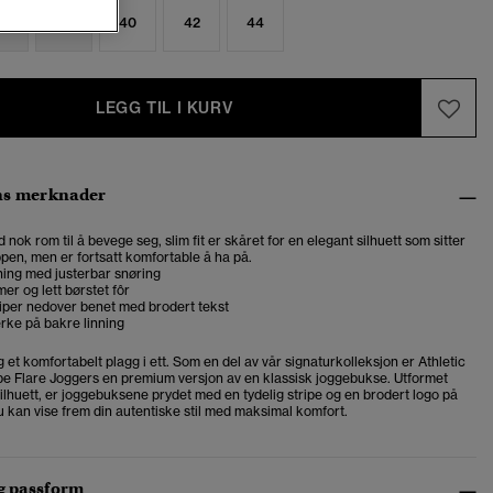
6
38
40
42
44
LEGG TIL I KURV
ns merknader
d nok rom til å bevege seg, slim fit er skåret for en elegant silhuett som sitter
ppen, men er fortsatt komfortable å ha på.
nning med justerbar snøring
er og lett børstet fôr
iper nedover benet med brodert tekst
rke på bakre linning
 et komfortabelt plagg i ett. Som en del av vår signaturkolleksjon er Athletic
ipe Flare Joggers en premium versjon av en klassisk joggebukse. Utformet
ilhuett, er joggebuksene prydet med en tydelig stripe og en brodert logo på
du kan vise frem din autentiske stil med maksimal komfort.
og passform