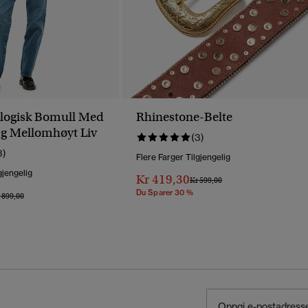
ologisk Bomull Med
Rhinestone-Belte
g Mellomhøyt Liv
(3)
3)
Flere Farger Tilgjengelig
gjengelig
Kr 419,30
Pris Nedsatt Fra
Til
Kr 599,00
Du Sparer 30 %
is Nedsatt Fra
Til
 899,00