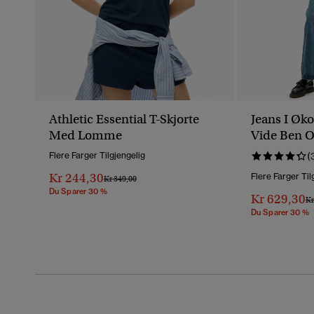
Athletic Essential T-Skjorte
Jeans I Øk
Med Lomme
Vide Ben O
Flere Farger Tilgjengelig
(
Kr 244,30
Flere Farger Til
Pris Nedsatt Fra
Til
Kr 349,00
Du Sparer 30 %
Kr 629,30
Pr
Kr
Du Sparer 30 %