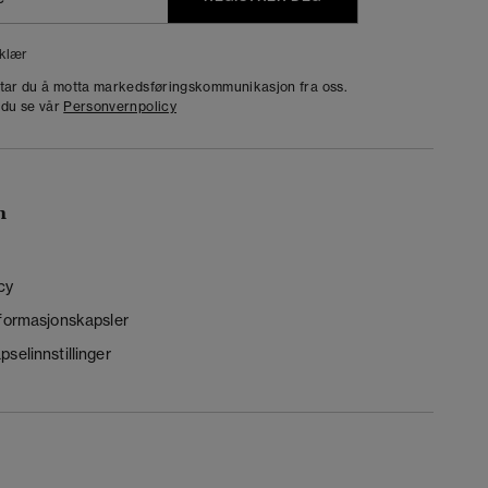
klær
dtar du å motta markedsføringskommunikasjon fra oss.
 du se vår
Personvernpolicy
n
cy
nformasjonskapsler
selinnstillinger