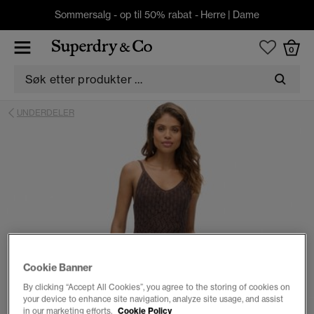
Sommersalg - op til 50% rabat -
Herre
|
Dame
0
UNDERDELER
Cookie Banner
By clicking “Accept All Cookies”, you agree to the storing of cookies on
your device to enhance site navigation, analyze site usage, and assist
in our marketing efforts.
Cookie Policy