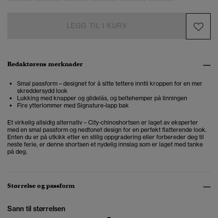
LEGG TIL I KURV
Redaktørens merknader
Smal passform – designet for å sitte tettere inntil kroppen for en mer
skreddersydd look
Lukking med knapper og glidelås, og beltehemper på linningen
Fire ytterlommer med Signature-lapp bak
Et virkelig allsidig alternativ – City-chinoshortsen er laget av eksperter
med en smal passform og nedtonet design for en perfekt flatterende look.
Enten du er på utkikk etter en stilig oppgradering eller forbereder deg til
neste ferie, er denne shortsen et nydelig innslag som er laget med tanke
på deg.
Størrelse og passform
Sann til størrelsen