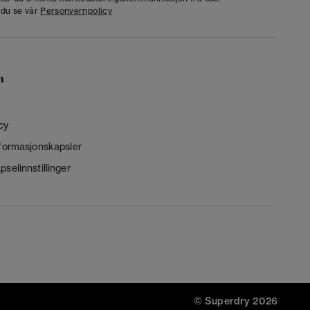
 du se vår
Personvernpolicy
n
cy
nformasjonskapsler
selinnstillinger
© Superdry 2026