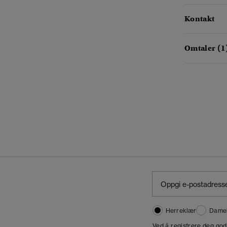
Kontakt
Omtaler (1
Herreklær
Dame
,
Ved å registrere deg go