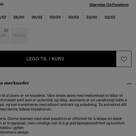
se:
Størrelse Og Passform
/32
28/30
28/32
30/30
30/32
32/30
32/32
/32
34/34
LEGG TIL I KURV
ns merknader
 til at jeans er en klassiker. Våre smale jeans med mellomhøyt liv tilbyr et
mfortabelt snitt som er autentisk og stilig. Jeansene er en uanstrengt måte å
n på, og kan kombineres med ethvert antrekk og anledning. Ta antrekket ditt
t med denne tidløse klassikeren.
orm. Denne jeansen med smal passform er utformet for å skape en slank
en er kroppsnær, men romslige nok til å gi god bevegelsesfrihet og komfort.
idelås i gylfen
emlommers design