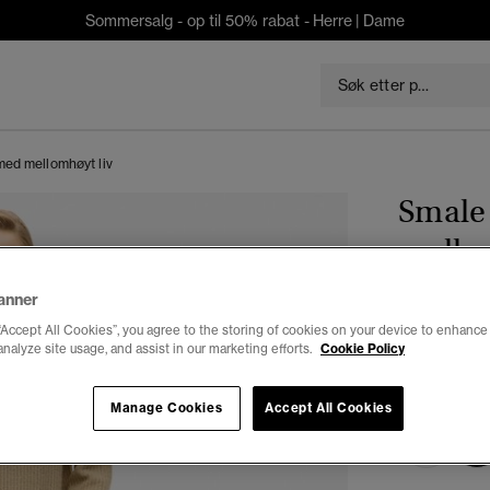
Sommersalg - op til 50% rabat -
Herre
|
Dame
med mellomhøyt liv
Smale 
mellom
anner
kr 699,3
“Accept All Cookies”, you agree to the storing of cookies on your device to enhance 
analyze site usage, and assist in our marketing efforts.
Cookie Policy
Du sparer 30 %
Farge:
logan
Manage Cookies
Accept All Cookies