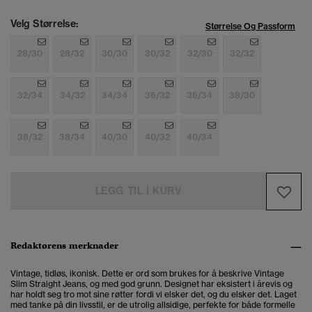
Velg Størrelse:
Størrelse Og Passform
28/30
28/32
30/30
30/32
32/30
32/32
32/34
34/32
34/34
36/32
36/34
38/30
38/32
38/34
40/30
40/32
40/34
LEGG TIL I KURV
Redaktørens merknader
Vintage, tidløs, ikonisk. Dette er ord som brukes for å beskrive Vintage
Slim Straight Jeans, og med god grunn. Designet har eksistert i årevis og
har holdt seg tro mot sine røtter fordi vi elsker det, og du elsker det. Laget
med tanke på din livsstil, er de utrolig allsidige, perfekte for både formelle