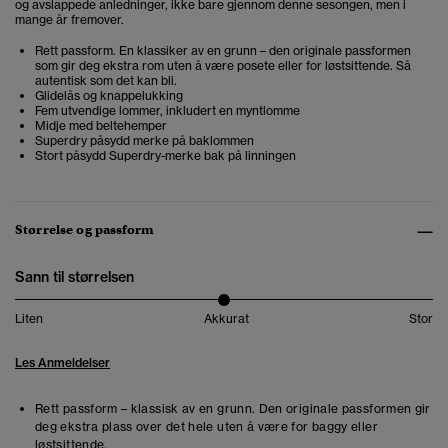
og avslappede anledninger, ikke bare gjennom denne sesongen, men i
mange år fremover.
Rett passform. En klassiker av en grunn – den originale passformen
som gir deg ekstra rom uten å være posete eller for løstsittende. Så
autentisk som det kan bli.
Glidelås og knappelukking
Fem utvendige lommer, inkludert en myntlomme
Midje med beltehemper
Superdry påsydd merke på baklommen
Stort påsydd Superdry-merke bak på linningen
Størrelse og passform
Sann til størrelsen
Liten
Akkurat
Stor
Les Anmeldelser
Rett passform – klassisk av en grunn. Den originale passformen gir
deg ekstra plass over det hele uten å være for baggy eller
løstsittende.