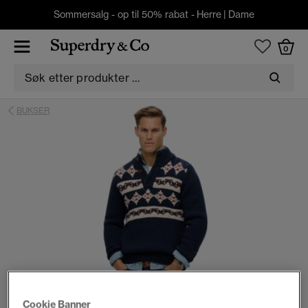
Sommersalg - op til 50% rabat -
Herre
|
Dame
0
BUKSER
Cookie Banner