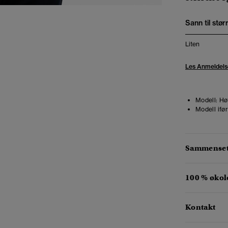
Sann til stør
Liten
Les Anmeldels
Modell:
Høy
Modell ifør
Sammensetn
100 % økol
Kontakt