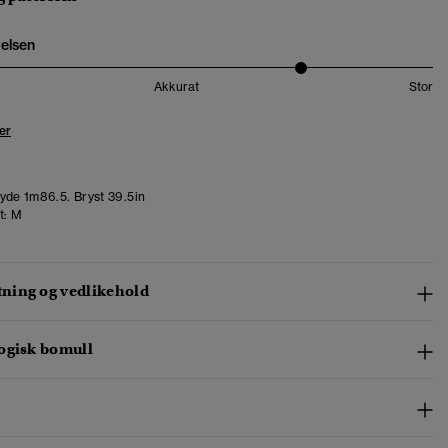
relsen
Akkurat
Stor
er
de 1m86.5. Bryst 39.5in
t:
M
ing og vedlikehold
ogisk bomull