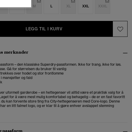
S
S
M
L
XL
XXL
XXXL
LEGG TIL I KURV
ns merknader
assform – den klassiske Superdry-passformen. Ikke for trang, ikke for løs.
se. Gå for størrelsen du bruker til vanlig
å trekkes over hodet og stor frontlomme
 i mansjetter og fald
kk
ver uformell garderobe – en hettegenser vil alltid være et praktisk valg for å
 Laget for å være mest mulig komfortabel og behagelig – de er en fast favoritt
å du kan forvente store ting fra City-hettegenseren med Core-logo. Denne
ar en litt falmet logo, og er klar til å gjøre enhver avslappet stemning
og passform