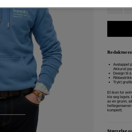
XXS
X
Redaktøre
Avslappet p
Akkurat pas
Design til 
Ribbestrikk
Trykt grafi
Et ikon for enh
kle seg lagvis.
av en grunn, s
hettegenseren h
komplett.
3
4
Størrelse 