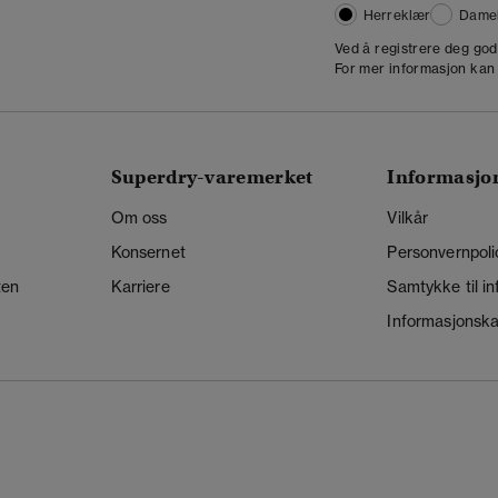
Herreklær
Dame
,
Ved å registrere deg go
For mer informasjon kan
Superdry-varemerket
Informasjo
Om oss
Vilkår
Konsernet
Personvernpoli
ten
Karriere
Samtykke til i
Informasjonskap