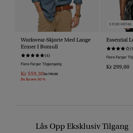
3 FOR KR749
Workwear-Skjorte Med Lange
Essential L
Ermer I Bomull
(
(4)
Flere Farger Til
Flere Farger Tilgjengelig
Kr 299,00
Kr 559,30
Pris Nedsatt Fra
Til
Kr 799,00
Du Sparer 30 %
Lås Opp Eksklusiv Tilgang