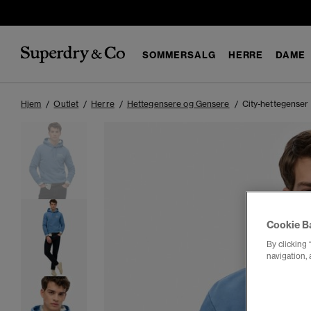
SOMMERSALG
HERRE
DAME
Hjem
Outlet
Herre
Hettegensere og Gensere
City-hettegenser
Cookie B
By clicking 
navigation, 