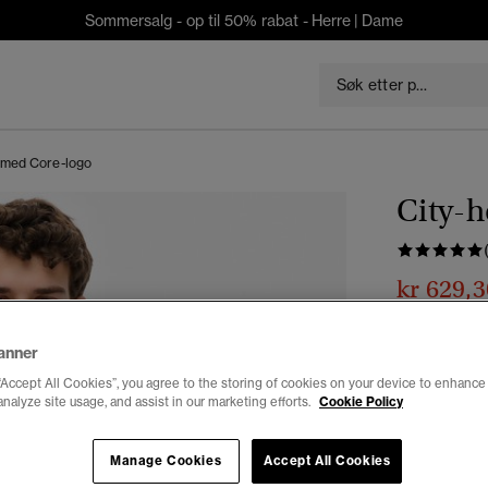
Sommersalg - op til 50% rabat -
Herre
|
Dame
 med Core-logo
City-h
kr 629,3
Du sparer 30 %
anner
Farge:
mona
“Accept All Cookies”, you agree to the storing of cookies on your device to enhance 
analyze site usage, and assist in our marketing efforts.
Cookie Policy
Manage Cookies
Accept All Cookies
Velg Størrel