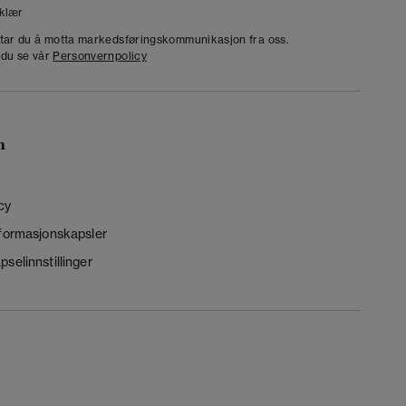
klær
dtar du å motta markedsføringskommunikasjon fra oss.
 du se vår
Personvernpolicy
n
cy
nformasjonskapsler
selinnstillinger