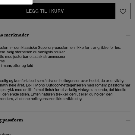
LEGG TIL I KURV
ns merknader
sform – den klassiske Superdry-passformen. Ikke for trang, ikke for løs.
se. Velg størrelsen du vanligvis bruker
tte med justerbar elastisk strammesnor
mme
 i mansjetter og fald
oselig og komfortabelt som å dra en hettegenser over hodet, de er et viktig
ernativ hele året. Lo-Fi Mono Outdoor-hettegenseren med romslig passform har
apstrykk med en litt falmet finish for et virkelig vintage utseende, det ideelle
l den enkle stilen. Enten naturen trekker deg ut eller du holder deg
nendørs, vil denne hettegenseren ikke svikte deg.
og passform
relsen