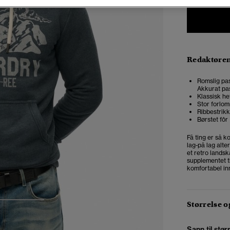
Redaktøre
Romslig pas
Akkurat pas
Klassisk he
Stor forlo
Ribbestrikk
Børstet fôr
Få ting er så k
lag-på lag alt
et retro landsk
supplementet ti
komfortabel in
Størrelse 
3
4
Sann til stør