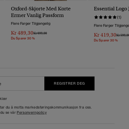
Oxford-Skjorte Med Korte
Essential Logo 
Ermer Vanlig Passform
(1)
Flere Farger Tilgjengelig
Flere Farger Tilgjenge
Kr 489,30
Pris Nedsatt Fra
Til
Kr 699,00
Kr 419,30
Pris Ned
Kr 599,0
Du Sparer 30 %
Du Sparer 30 %
REGISTRER DEG
klær
dtar du å motta markedsføringskommunikasjon fra oss.
 du se vår
Personvernpolicy