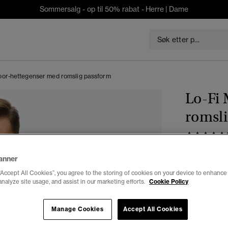
Sommersalg - op til 50% rabat -
Herre
|
Dame
oor-hettegenser med romslig passform
Lo-Fi
romsl
kr 559,3
anner
Du sparer 30 %
“Accept All Cookies”, you agree to the storing of cookies on your device to enhance 
analyze site usage, and assist in our marketing efforts.
Cookie Policy
Velg Størrel
XXS
X
Manage Cookies
Accept All Cookies