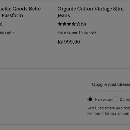
ckle Goods Belte
Organic Cotton Vintage Slim
 Passform
Jeans
3)
(9)
gjengelig
Flere Farger Tilgjengelig
Kr 999,00
Herreklær
Dame
,
Ved å registrere deg go
For mer informasjon kan