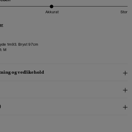
Akkurat
Stor
er
yde 1m93. Bryst 97cm
t:
M
ing og vedlikehold
)