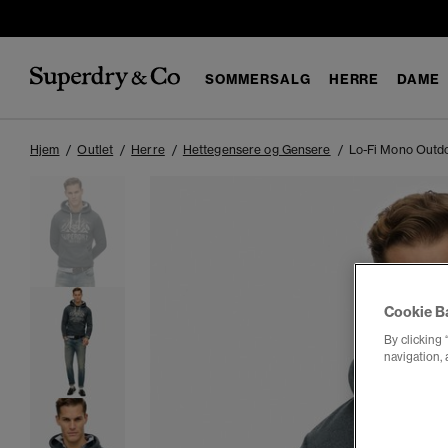
SOMMERSALG
HERRE
DAME
Hjem
Outlet
Herre
Hettegensere og Gensere
Lo-Fi Mono Outd
Cookie B
By clicking 
navigation, 