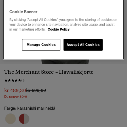
Cookie Banner
By clicking “Accept All Cookies”, you agree to the storing of cookies on
your device to enhance site navigation, analyze site usage, and assist
in our marketing efforts.
Cookie Policy
Manage Cookies
Accept All Cookies
1
2
3
4
5
6
7
The Merchant Store – Hawaiiskjorte
(1)
Pris nedsatt fra
til
kr 489,30
kr 699,00
Du sparer 30 %
Farge:
karashishi marineblå