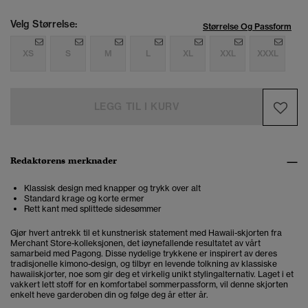
Velg Størrelse:
Størrelse Og Passform
XS
S
M
L
XL
XXL
XXXL
LEGG TIL I KURV
Redaktørens merknader
Klassisk design med knapper og trykk over alt
Standard krage og korte ermer
Rett kant med splittede sidesømmer
Gjør hvert antrekk til et kunstnerisk statement med Hawaii-skjorten fra
Merchant Store-kolleksjonen, det iøynefallende resultatet av vårt
samarbeid med Pagong. Disse nydelige trykkene er inspirert av deres
tradisjonelle kimono-design, og tilbyr en levende tolkning av klassiske
hawaiiskjorter, noe som gir deg et virkelig unikt stylingalternativ. Laget i et
vakkert lett stoff for en komfortabel sommerpassform, vil denne skjorten
enkelt heve garderoben din og følge deg år etter år.