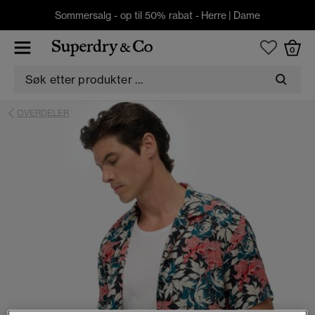
Sommersalg - op til 50% rabat -
Herre
|
Dame
0
OVERDELER