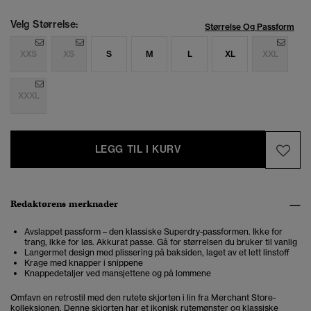
Velg Størrelse:
Størrelse Og Passform
XXS
XS
S
M
L
XL
XXL
XXXL
LEGG TIL I KURV
Redaktørens merknader
Avslappet passform – den klassiske Superdry-passformen. Ikke for
trang, ikke for løs. Akkurat passe. Gå for størrelsen du bruker til vanlig
Langermet design med plissering på baksiden, laget av et lett linstoff
Krage med knapper i snippene
Knappedetaljer ved mansjettene og på lommene
Omfavn en retrostil med den rutete skjorten i lin fra Merchant Store-
kolleksjonen. Denne skjorten har et ikonisk rutemønster og klassiske