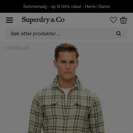
Sommersalg - op til 50% rabat -
Herre
|
Dame
0
OVERDELER