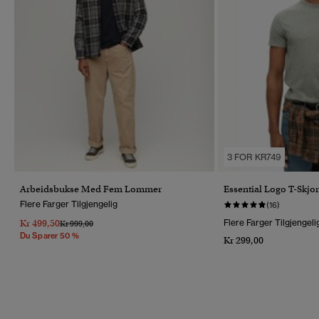
3 FOR KR749
Arbeidsbukse Med Fem Lommer
Essential Logo T-Skjor
Flere Farger Tilgjengelig
(16)
Kr 499,50
Flere Farger Tilgjengeli
Pris Nedsatt Fra
Til
Kr 999,00
Du Sparer 50 %
Kr 299,00