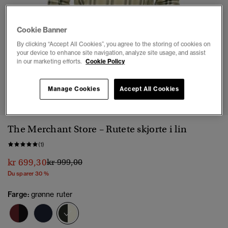
Cookie Banner
By clicking “Accept All Cookies”, you agree to the storing of cookies on
your device to enhance site navigation, analyze site usage, and assist
in our marketing efforts.
Cookie Policy
1
2
3
4
5
Manage Cookies
Accept All Cookies
The Merchant Store – Rutete skjorte i lin
(1)
Pris nedsatt fra
til
kr 699,30
kr 999,00
Du sparer 30 %
Farge:
grønne ruter
valgt