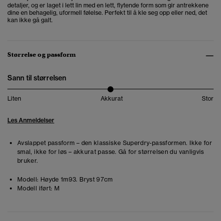
detaljer, og er laget i lett lin med en lett, flytende form som gir antrekkene
dine en behagelig, uformell følelse. Perfekt til å kle seg opp eller ned, det
kan ikke gå galt.
Størrelse og passform
Sann til størrelsen
Liten
Akkurat
Stor
Les Anmeldelser
Avslappet passform – den klassiske Superdry-passformen. Ikke for
smal, ikke for løs – akkurat passe. Gå for størrelsen du vanligvis
bruker.
Modell:
Høyde 1m93. Bryst 97cm
Modell iført:
M