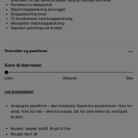
smal eller for løs, akkurat passe. Velg din vanlige størrelse.
Finribbet kordfløyelstoff
Skjult knappelukning på kragen
Knappelukning foran
To brystlommer med knappelukning
Mansjetter med knappelukning
Signatur-patchlogo på brystet
Størrelse og passform
Sann til størrelsen
Liten
Akkurat
Stor
Les Anmeldelser
Avslappet passform – den klassiske Superdry-passformen. Ikke for
smal, ikke for løs – akkurat passe. Gå for størrelsen du vanligvis
bruker.
Modell:
Høyde 1m88. Bryst 97cm
Modell iført:
M