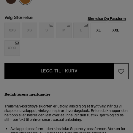
Velg Størrelse:
Størrelse Og Passform
XXS
XS
S
M
L
XL
XXL
XXXL
LEGG TIL I KURV
Redaktørens merknader
Trailsman-kordfløyelskjorten er utrolig allsidig og et trygt valg når du vil
skape en avslappet, vintage-inspirert hverdagslook. Enten du knapper den
helt opp eller bærer den løst over et linne, gir den rustikk sjarm og tidløs
stil – perfekt til enhver smart-casual anledning.
Avslappet passform – den klassiske Superdry-passformen. Verken for