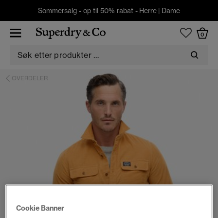
Sommersalg - op til 50% rabat -
Herre
|
Dame
0
OVERDELER
Cookie Banner