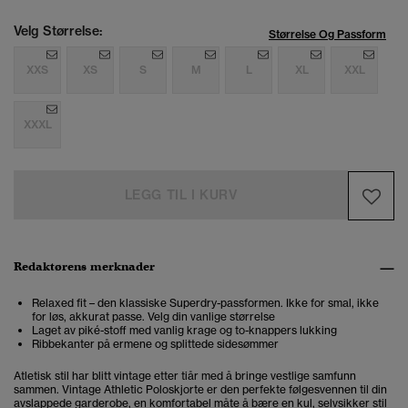
Velg Størrelse:
Størrelse Og Passform
XXS
XS
S
M
L
XL
XXL
XXXL
LEGG TIL I KURV
Redaktørens merknader
Relaxed fit – den klassiske Superdry-passformen. Ikke for smal, ikke
for løs, akkurat passe. Velg din vanlige størrelse
Laget av piké-stoff med vanlig krage og to-knappers lukking
Ribbekanter på ermene og splittede sidesømmer
Atletisk stil har blitt vintage etter tiår med å bringe vestlige samfunn
sammen. Vintage Athletic Poloskjorte er den perfekte følgesvennen til din
avslappede garderobe, en komfortabel måte å bære en kul, selvsikker stil