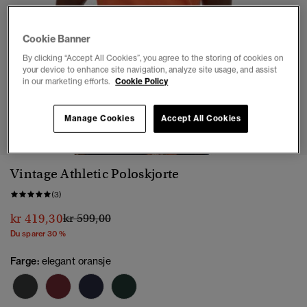
Cookie Banner
By clicking “Accept All Cookies”, you agree to the storing of cookies on
your device to enhance site navigation, analyze site usage, and assist
in our marketing efforts.
Cookie Policy
1
2
3
4
5
6
Manage Cookies
Accept All Cookies
Vintage Athletic Poloskjorte
(3)
Pris nedsatt fra
til
kr 419,30
kr 599,00
Du sparer 30 %
Farge:
elegant oransje