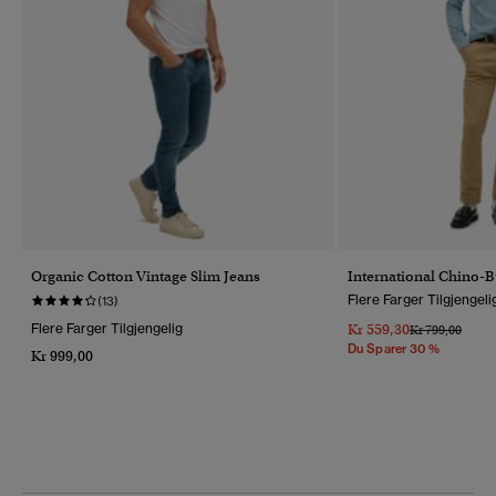
Organic Cotton Vintage Slim Jeans
International Chino-B
Flere Farger Tilgjengeli
(13)
Flere Farger Tilgjengelig
Kr 559,30
Pris Nedsatt Fr
Til
Kr 799,00
Du Sparer 30 %
Kr 999,00