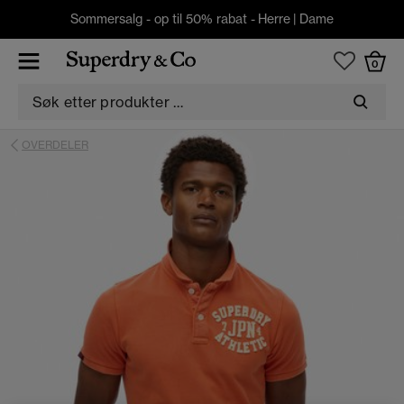
Sommersalg - op til 50% rabat -
Herre
|
Dame
0
OVERDELER