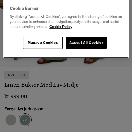
Cookie Banner
By clicking “Accept All Cookies”, you agree to the storing of cookies on
your device to enhance site navigation, analyze site usage, and assist
in our marketing efforts.
Cookie Policy
Manage Cookies
Accept All Cookies
1
2
3
4
5
6
7
8
NYHETER
Linen Bukser Med Lav Midje
kr 999,00
Farge:
lys jadegrønn
valgt