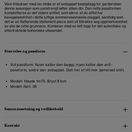
Våre linbukser med lav midje er et avslappet basisplagg for garderoben
denne sesongen som uanstrengt løfter stilen din. Den rette passformen
kompletteres av det videre snittet, som sikrer at du alltid har
bevegelsesfrihet i dette luftige sommeressensielle plagget, samtidig som
det er en flatterende statement-piece som vil tiltrekke seg oppmerksomhet
av alle de rette grunnene. Kombiner med en lett topp for det autentiske og
ettertraktede bohemske utseendet.
Størrelse og passform
Vid passform. Noen kaller den baggy, noen kaller den anti-
passform, andre sier avslappet. Den har et litt mer sjenerøst snitt.
Modell:
Høyde 1m75. Bryst 81cm
Modell iført:
38
Sammensetning og vedlikehold
Kontakt