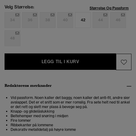
Velg Størrelse:
Størrelse Og Passform
34
36
38
40
42
44
46
48
LEGG TIL I KURV
Redaktørens merknader
Vid passform. Noen kaller det baggy, noen kaller det anti-fit, andre sier
avslappet. Det er et snitt som er mer romslig. Fra sete helt ned til ankel
er det rett og slett mer plass å bevege seg på.
Knapp- og glidelåslukking
Beltehemper med snøring i midjen
Fire lommer
Ribbekanter på lommene
Dekorativ metalldetalj på høyre lomme