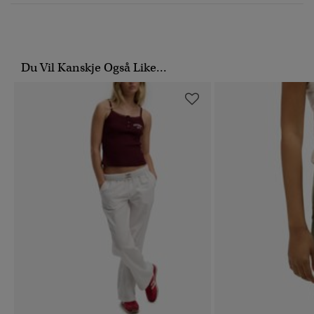
Du Vil Kanskje Også Like...