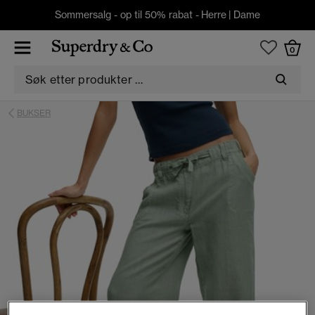
Sommersalg - op til 50% rabat -
Herre
|
Dame
0
BUKSER