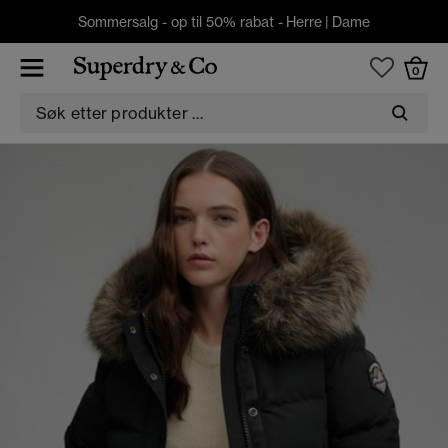
Sommersalg - op til 50% rabat -
Herre
|
Dame
0
JAKKER