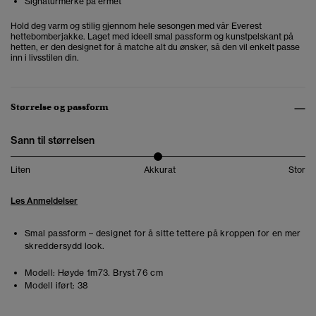
Signaturmerke på ermet
Hold deg varm og stilig gjennom hele sesongen med vår Everest
hettebomberjakke. Laget med ideell smal passform og kunstpelskant på
hetten, er den designet for å matche alt du ønsker, så den vil enkelt passe
inn i livsstilen din.
Størrelse og passform
Sann til størrelsen
Liten
Akkurat
Stor
Les Anmeldelser
Smal passform – designet for å sitte tettere på kroppen for en mer
skreddersydd look.
Modell:
Høyde 1m73. Bryst 76 cm
Modell iført:
38