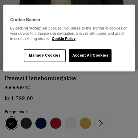
Cookie Banner
By clicking “Accept All Cookies”, you agree to the storing of cookies on
your device to enhance site navigation, analyze site usage, and assist
in our marketing efforts.
Cookie Policy
1
2
3
4
5
Manage Cookies
Accept All Cookies
Everest Hettebomberjakke
(175)
kr 1.799,00
Farge:
svart
valgt