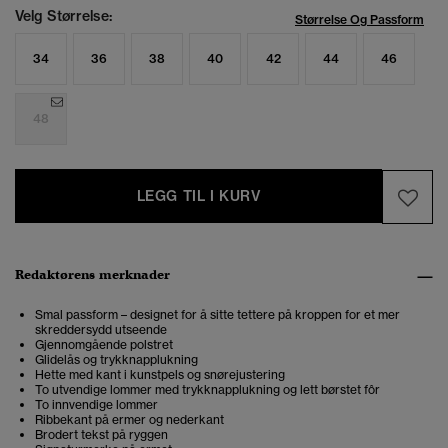
Velg Størrelse:
Størrelse Og Passform
34
36
38
40
42
44
46
48
LEGG TIL I KURV
Redaktørens merknader
Smal passform – designet for å sitte tettere på kroppen for et mer
skreddersydd utseende
Gjennomgående polstret
Glidelås og trykknapplukning
Hette med kant i kunstpels og snørejustering
To utvendige lommer med trykknapplukning og lett børstet fôr
To innvendige lommer
Ribbekant på ermer og nederkant
Brodert tekst på ryggen