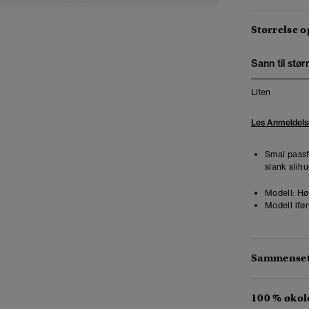
Størrelse 
Sann til stør
Liten
Les Anmeldels
Smal passf
slank slihu
Modell:
Høy
Modell ifør
Sammensetn
100 % økol