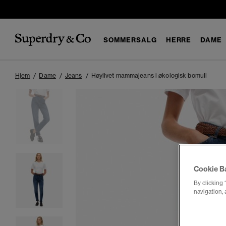
SOMMERSALG
HERRE
DAME
Hjem
Dame
Jeans
Høylivet mammajeans i økologisk bomull
Cookie B
By clicking 
navigation, 