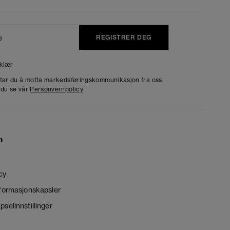
REGISTRER DEG
klær
dtar du å motta markedsføringskommunikasjon fra oss.
 du se vår
Personvernpolicy
n
cy
nformasjonskapsler
selinnstillinger