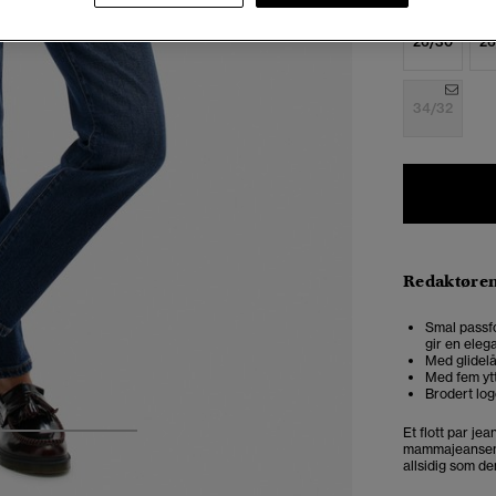
26/30
26
34/32
Redaktøre
Smal passfo
gir en eleg
Med glidelå
Med fem yt
Brodert lo
Et flott par jea
4
5
6
mammajeansen. 
allsidig som den