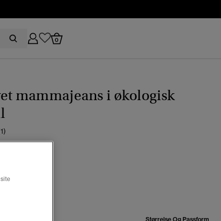
0
vet mammajeans i økologisk
l
(1)
0
ndigo-denim
site
t
se:
Størrelse Og Passform