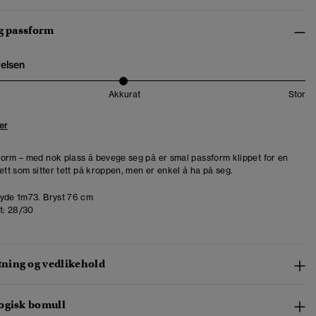
og passform
relsen
Akkurat
Stor
er
orm – med nok plass å bevege seg på er smal passform klippet for en
ett som sitter tett på kroppen, men er enkel å ha på seg.
de 1m73. Bryst 76 cm
t:
28/30
ing og vedlikehold
ogisk bomull