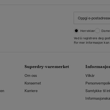
Herreklær
Dame
,
Ved å registrere deg go
For mer informasjon kan
Superdry-varemerket
Informasjo
Om oss
Vilkår
Konsernet
Personvernpoli
ten
Karriere
Samtykke til i
Informasjonskap