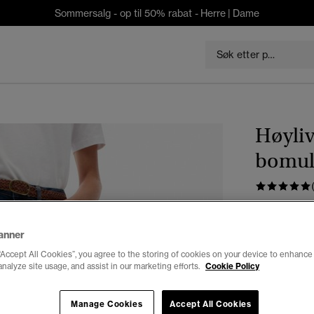
Sommersalg - op til 50% rabat -
Herre
|
Dame
Høyli
bomul
kr 799,0
anner
Farge:
dyp i
“Accept All Cookies”, you agree to the storing of cookies on your device to enhance 
valg
analyze site usage, and assist in our marketing efforts.
Cookie Policy
Manage Cookies
Accept All Cookies
Velg Størrel