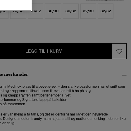
/32
28/30
28/32
30/30
30/32
32/30
32/32
LEGG TIL I KURV
ns merknader
rm. Med nok plass til å bevege seg – den slanke passformen har et snitt som
ant og kroppsnær silhuett, som likevel er lett å ha på seg.
s og knapp i gylfen samt beltehemper i livet
terlommer og Signature-lapp på baksiden
go på forlommen
ns er vanskelig å få tak i, og det er derfor vi har laget den høylivede
Designet med en trendy mammajeans-stil og nedtonet merking – den er like
 er stilig.