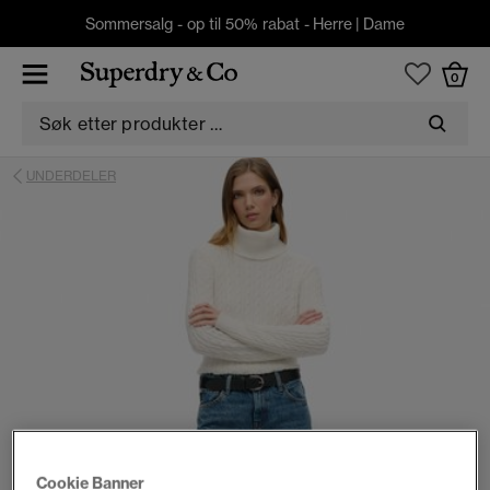
Sommersalg - op til 50% rabat -
Herre
|
Dame
0
UNDERDELER
Cookie Banner