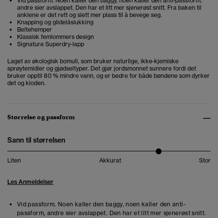
Vid passform. Noen kaller den baggy, noen kaller den anti-passform,
andre sier avslappet. Den har et litt mer sjenerøst snitt. Fra baken til
anklene er det rett og slett mer plass til å bevege seg.
Knapping og glidelåslukking
Beltehemper
Klassisk femlommers design
Signature Superdry-lapp
Laget av økologisk bomull, som bruker naturlige, ikke-kjemiske
sprøytemidler og gjødseltyper. Det gjør jordsmonnet sunnere fordi det
bruker opptil 80 % mindre vann, og er bedre for både bøndene som dyrker
det og kloden.
Størrelse og passform
Sann til størrelsen
Liten
Akkurat
Stor
Les Anmeldelser
Vid passform. Noen kaller den baggy, noen kaller den anti-
passform, andre sier avslappet. Den har et litt mer sjenerøst snitt.