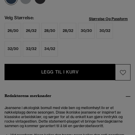
Velg Størrelse:
Størrelse Og Passform
26/30
26/32
28/30
28/32
30/30
30/32
32/30
32/32
34/32
LEGG TIL I KURV
Redaktørens merknader
Jeansene i økologisk bomull med vide ben og mellomhøyt liv er et
nøkkelplagg denne sesongen. Disse ikoniske jeansene er inspirert av
klassiske arbeidsklær, og sørger for at du enkelt kan gjøre inntrykk og
rocke vintagestilen. Dette statement-plagget vil bringe hverdagklærne
sammen og kommer garantert til å bli en garderobefavoritt.