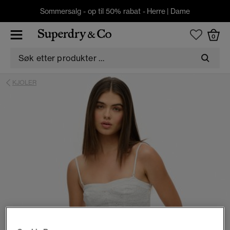
Sommersalg - op til 50% rabat -
Herre
|
Dame
0
KJOLER