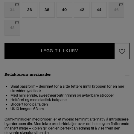
34
36
38
40
42
44
46
48
LEGG TIL I KURV
Redaktørens merknader
Smal passform – designet for å sitte tettere inntil kroppen for en mer
skreddersydd look
Med minilengde, sweetheart-utringning og avtagbare stropper
Helfôret og med elastisk bakpanel
Brodert logo på falden
UK10 lengde: 63 cm
Cami-minikjolen med broderi er et nydelig feminint alternativ å introdusere
i garderoben din. Med lekre broderidetaljer over det hele og en flatterende
innsnørt midje – kjolen gir deg en perfekt anledning til å vise frem den
elegante signaturstilen din.