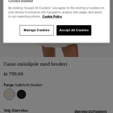
Cookie Banner
By clicking “Accept All Cookies”, you agree to the storing of cookies on
your device to enhance site navigation, analyze site usage, and assist
in our marketing efforts.
Cookie Policy
Manage Cookies
Accept All Cookies
1
2
3
4
5
6
7
Cami-minikjole med broderi
kr 799,00
Farge:
kalkhvitt broderi
valgt
Velg Størrelse:
Størrelse Og Passform