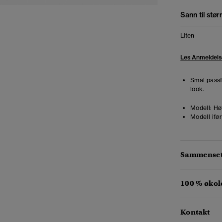
Sann til stør
Liten
Les Anmeldels
Smal passf
look.
Modell:
Høy
Modell ifør
Sammensetn
100 % økol
Kontakt