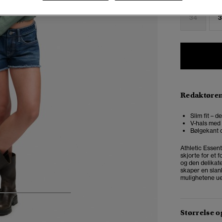
34
3
Redaktøre
Slim fit – 
V-hals med
Bølgekant 
Athletic Essen
skjorte for et 
og den delikate
skaper en slank
mulighetene ue
4
5
6
7
Størrelse 