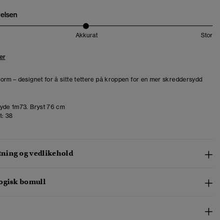
relsen
Akkurat
Stor
er
orm – designet for å sitte tettere på kroppen for en mer skreddersydd
de 1m73. Bryst 76 cm
t:
38
ing og vedlikehold
ogisk bomull