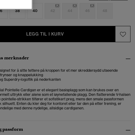
6
38
40
42
44
46
48
LEGG TIL I KURV
ns merknader
designet for å sitte tettere på kroppen for et mer skreddersydd utseende
 frynser og knappelukking
og Superdry-logoflik på nederkanten
tial Pointelle Cardigan er et elegant basisplagg som kan brukes over en
formelt uttrykk eller alene som et iøynefallende plagg. Den flatterende V-halsen
 pointelle-strikken tilfører et sofistikert preg, mens den smale passformen
 silhuett. Enten du kler deg for kontoret eller tar den på etter trening, er
ndelige med denne nydelige, allsidige cardiganen.
og passform