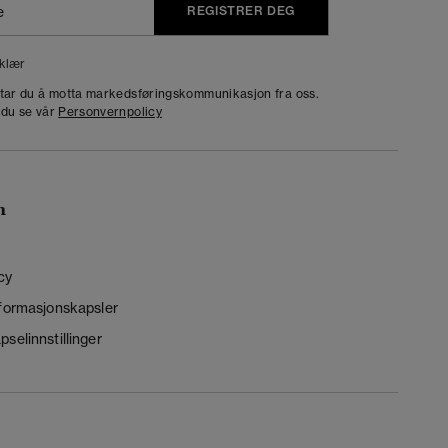
REGISTRER DEG
klær
dtar du å motta markedsføringskommunikasjon fra oss.
 du se vår
Personvernpolicy
n
cy
nformasjonskapsler
selinnstillinger