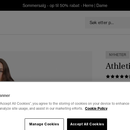
Sommersalg - op til 50% rabat -
Herre
|
Dame
NYHETER
Athlet
kr 349,0
anner
Farge:
lys j
“Accept All Cookies”, you agree to the storing of cookies on your device to enhance 
analyze site usage, and assist in our marketing efforts.
Cookie Policy
Manage Cookies
Accept All Cookies
Velg Størrel