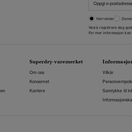
Herreklær
Dame
,
Ved å registrere deg go
For mer informasjon kan
Superdry-varemerket
Informasjo
Om oss
Vilkår
Konsernet
Personvernpoli
ten
Karriere
Samtykke til i
Informasjonskap