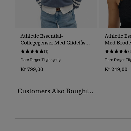
Athletic Essential-
Athletic Es
Collegegenser Med Glidelås
Med Brode
Og Applikasjon
Knapper
(1)
(
Flere Farger Tilgjengelig
Flere Farger Til
Kr 799,00
Kr 249,00
Customers Also Bought...