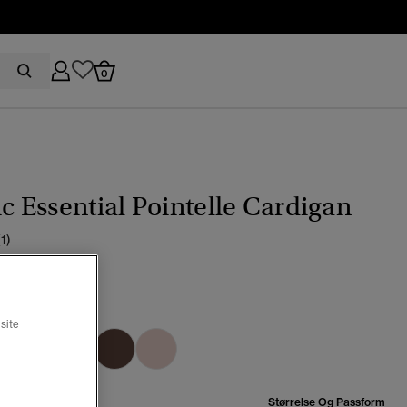
0
ic Essential Pointelle Cardigan
(1)
0
adegrønn
site
valgt
se:
Størrelse Og Passform