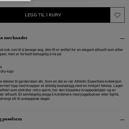
LEGG TIL I KURV
ns merknader
ed nok rom til å bevege seg, slim fit er snittet for en elegant silhuett som sitter
ppen, men er fortsatt behagelig å ha på
er
rdry-logo
ge-følelse til garderoben din. Som en del av vår Athletic Essentials-kolleksjon
germet topp med knapper et allsidig basisplagg med en innkjørt følelse. Laget
effekt som utstråler retro-sjarm, har den klassiske knappedetaljer og en
r silhuett. Et selvfølgelig plagg å kombinere med joggebukser eller tights,
trengt stil til avslappede dager.
og passform