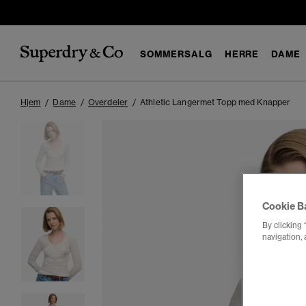
SOMMERSALG
HERRE
DAME
Hjem
Dame
Overdeler
Athletic Langermet Topp med Knapper
Cookie B
By clicking 
navigation, 