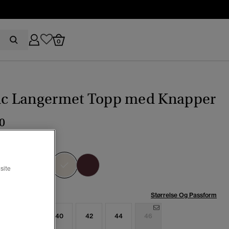
0
tic Langermet Topp med Knapper
0
bein offwhite
valgt
site
se:
Størrelse Og Passform
6
38
40
42
44
46