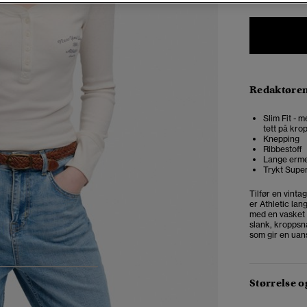
Redaktøre
Slim Fit - m
tett på kro
Knepping
Ribbestoff
Lange erm
Trykt Supe
Tilfør en vinta
er Athletic lan
med en vasket 
slank, kroppsnæ
som gir en uans
4
5
6
7
Størrelse 