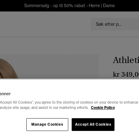
Sommersalg - op til 50% rabat -
Herre
|
Dame
Athle
kr 349,0
Farge:
ørken
anner
“Accept All Cookies”, you agree to the storing of cookies on your device to enhance 
analyze site usage, and assist in our marketing efforts.
Cookie Policy
Velg Størrel
Manage Cookies
Accept All Cookies
34
3