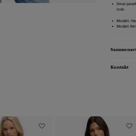
Smal passf
look.
Modell:
Høy
Modell ifør
Sammensetn
Kontakt