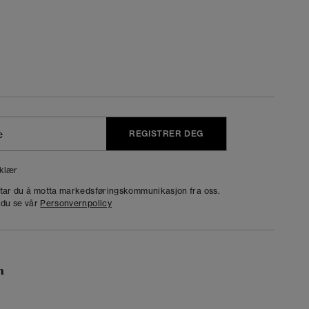
REGISTRER DEG
klær
dtar du å motta markedsføringskommunikasjon fra oss.
 du se vår
Personvernpolicy
n