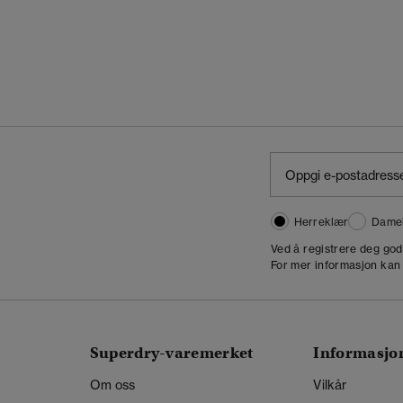
Herreklær
Dame
,
Ved å registrere deg go
For mer informasjon kan
Superdry-varemerket
Informasjo
Om oss
Vilkår