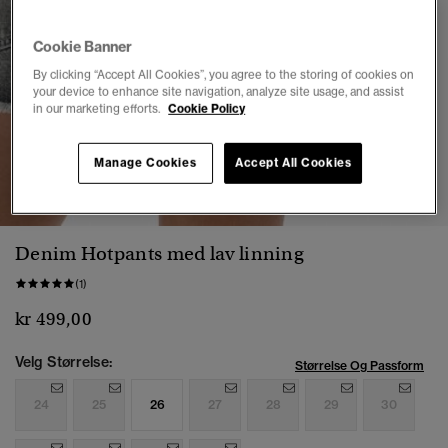
Cookie Banner
By clicking “Accept All Cookies”, you agree to the storing of cookies on
your device to enhance site navigation, analyze site usage, and assist
in our marketing efforts.
Cookie Policy
Manage Cookies
Accept All Cookies
1
2
3
4
5
6
7
8
Denim Hotpants med lav linning
(1)
kr 499,00
Velg Størrelse:
Størrelse Og Passform
24
25
26
27
28
29
30