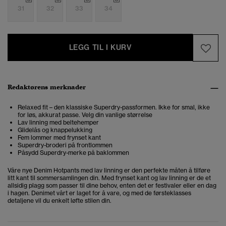
31
32
33
34
LEGG TIL I KURV
Redaktørens merknader
Relaxed fit – den klassiske Superdry-passformen. Ikke for smal, ikke
for løs, akkurat passe. Velg din vanlige størrelse
Lav linning med beltehemper
Glidelås og knappelukking
Fem lommer med frynset kant
Superdry-broderi på frontlommen
Påsydd Superdry-merke på baklommen
Våre nye Denim Hotpants med lav linning er den perfekte måten å tilføre
litt kant til sommersamlingen din. Med frynset kant og lav linning er de et
allsidig plagg som passer til dine behov, enten det er festivaler eller en dag
i hagen. Denimet vårt er laget for å vare, og med de førsteklasses
detaljene vil du enkelt løfte stilen din.