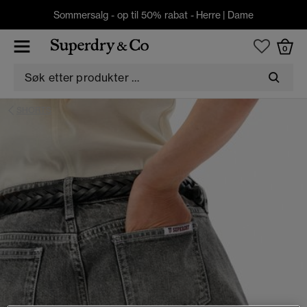
Sommersalg - op til 50% rabat -
Herre
|
Dame
0
SHORTS