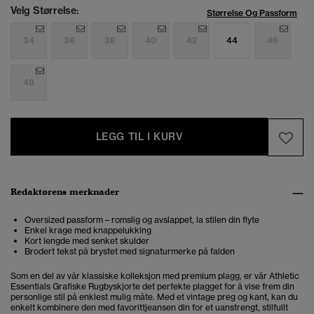
Velg Størrelse:
Størrelse Og Passform
34
36
38
40
42
44
46
48
LEGG TIL I KURV
Redaktørens merknader
Oversized passform – romslig og avslappet, la stilen din flyte
Enkel krage med knappelukking
Kort lengde med senket skulder
Brodert tekst på brystet med signaturmerke på falden
Som en del av vår klassiske kolleksjon med premium plagg, er vår Athletic
Essentials Grafiske Rugbyskjorte det perfekte plagget for å vise frem din
personlige stil på enklest mulig måte. Med et vintage preg og kant, kan du
enkelt kombinere den med favorittjeansen din for et uanstrengt, stilfullt