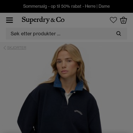
Sommersalg - op til 50% rabat -
Herre
|
Dame
0
SKJORTER