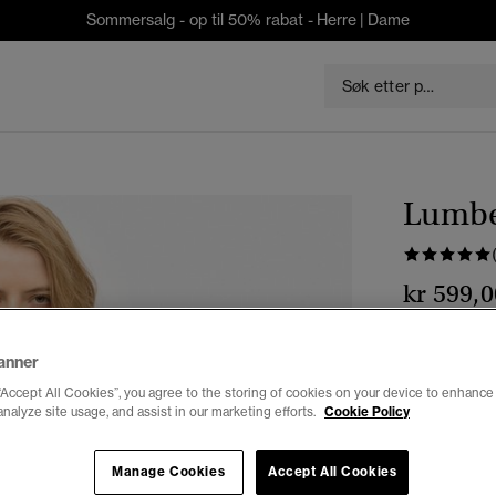
Sommersalg - op til 50% rabat -
Herre
|
Dame
Lumber
kr 599,0
Farge:
grens
anner
“Accept All Cookies”, you agree to the storing of cookies on your device to enhance 
analyze site usage, and assist in our marketing efforts.
Cookie Policy
Velg Størrel
Manage Cookies
Accept All Cookies