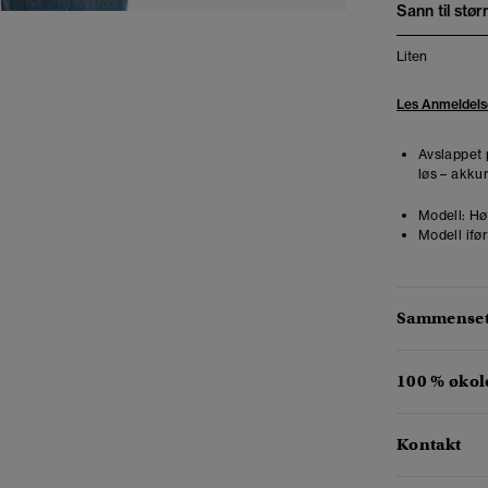
Sann til stør
Liten
Les Anmeldels
Avslappet 
løs – akkur
Modell:
Høy
Modell ifør
Sammensetn
100 % økol
Kontakt