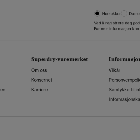
Herreklær
Dame
,
Ved å registrere deg go
For mer informasjon kan
Superdry-varemerket
Informasjo
Om oss
Vilkår
Konsernet
Personvernpoli
ten
Karriere
Samtykke til i
Informasjonskap