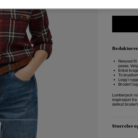
34
3
Redaktøre
Relaxed fit
passe. Velg
Enkel krag
To brystlo
Legg i ryg
Brodert log
Lumberjack rut
inspirasjon fra
delikat brodert
4
5
6
Størrelse 