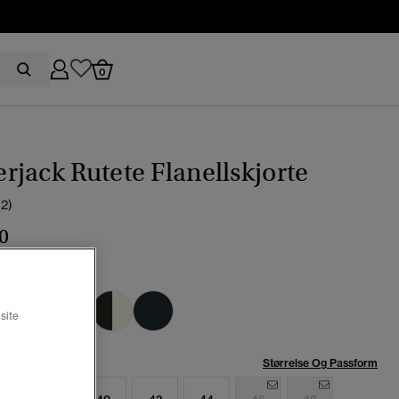
0
jack Rutete Flanellskjorte
(2)
0
eland-rutete rød
valgt
site
se:
Størrelse Og Passform