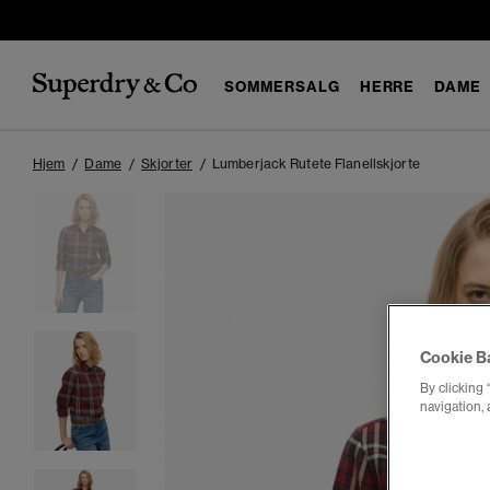
SOMMERSALG
HERRE
DAME
Hjem
Dame
Skjorter
Lumberjack Rutete Flanellskjorte
Cookie B
By clicking 
navigation, 