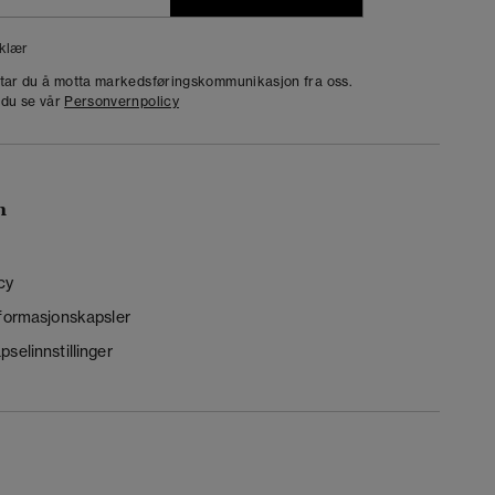
klær
dtar du å motta markedsføringskommunikasjon fra oss.
 du se vår
Personvernpolicy
n
cy
nformasjonskapsler
selinnstillinger