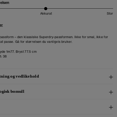
relsen
Akkurat
Stor
er
passform – den klassiske Superdry-passformen. Ikke for smal, ikke for
at passe. Gå for størrelsen du vanligvis bruker.
de 1m77. Bryst 77.5 cm
t:
38
ing og vedlikehold
ogisk bomull