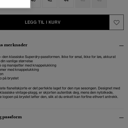
6
38
40
42
44
46
48
LEGG TIL I KURV
ns merknader
 – den klassiske Superdry-passformen. Ikke for smal, ikke for løs, akkurat
 din vanlige størrelse
e og mansjetter med knappelukking
mmer med knappelukking
gen
o på brystet
ete flanellskjorte er det perfekte laget for den nye sesongen. Designet med
 klassiske vintage-plagg, er skjorten autentisk deg, mens den nytolkede,
e logoen på brystet løfter den, slik at du enkelt kan forfine ethvert antrekk.
og passform