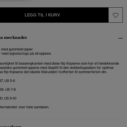
LEGG TIL I KURV
ns merknader
il med gummistropper
r med signaturlogo på stroppene
sonlighet til bassengkanten med disse flip flopsene som har et heldekkende
lassiske gummistroppene med tåsplitt til den dobbellagssålen for optimal
e flip flopsene det ideelle tilskuddet i kofferten til sommerferien din.
37, US 5-6
39, US 7-8
41, US 9-10
termønster over hele sandalen.