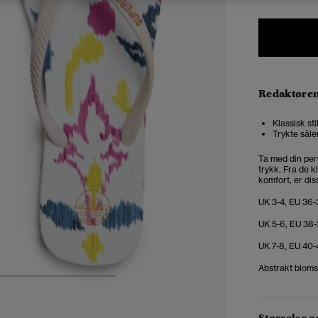
Redaktøre
Klassisk st
Trykte såle
Ta med din per
trykk. Fra de k
komfort, er diss
UK 3-4, EU 36-
UK 5-6, EU 38-
UK 7-8, EU 40-
Abstrakt bloms
5
6
7
8