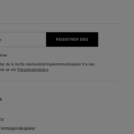
REGISTRER DEG
klær
dtar du å motta markedsføringskommunikasjon fra oss.
 du se vår
Personvernpolicy
n
cy
nformasjonskapsler