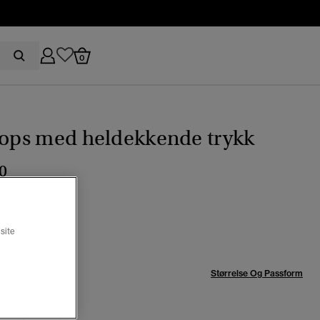
0
lops med heldekkende trykk
0
 Ikat hvit
t
site
se:
Størrelse Og Passform
-6
7-8