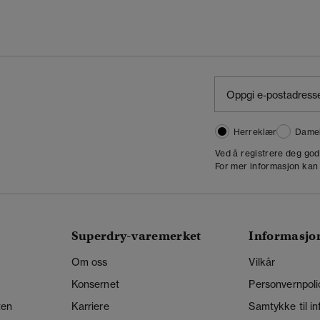
Herreklær
Dame
,
Ved å registrere deg go
For mer informasjon kan
Superdry-varemerket
Informasjo
Om oss
Vilkår
Konsernet
Personvernpoli
ten
Karriere
Samtykke til i