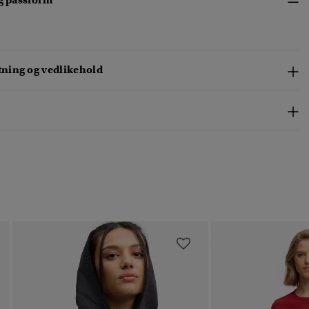
og passform
ing og vedlikehold