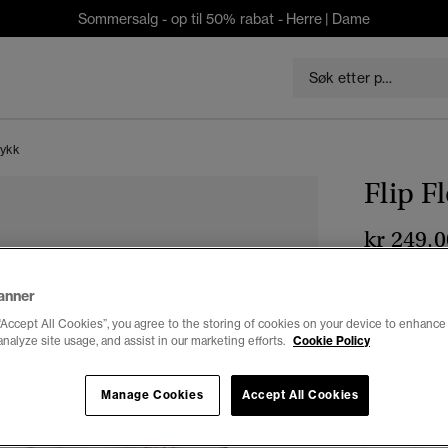
Sommersalg - op til 50% rabat -
Herre
|
Dame
rykk
Flip F
kr 249,0
Farge:
Floral
anner
valg
“Accept All Cookies”, you agree to the storing of cookies on your device to enhance 
analyze site usage, and assist in our marketing efforts.
Cookie Policy
Velg Størrel
Manage Cookies
Accept All Cookies
3-4
5