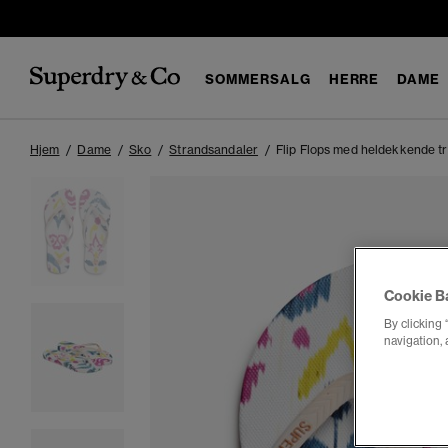
SOMMERSALG
HERRE
DAME
Hjem
Dame
Sko
Strandsandaler
Flip Flops med heldekkende t
Cookie B
By clicking 
navigation, 