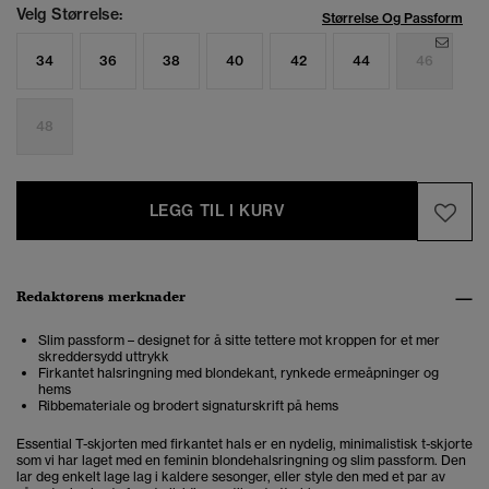
Velg Størrelse:
Størrelse Og Passform
34
36
38
40
42
44
46
48
LEGG TIL I KURV
Redaktørens merknader
Slim passform – designet for å sitte tettere mot kroppen for et mer
skreddersydd uttrykk
Firkantet halsringning med blondekant, rynkede ermeåpninger og
hems
Ribbemateriale og brodert signaturskrift på hems
Essential T-skjorten med firkantet hals er en nydelig, minimalistisk t-skjorte
som vi har laget med en feminin blondehalsringning og slim passform. Den
lar deg enkelt lage lag i kaldere sesonger, eller style den med et par av