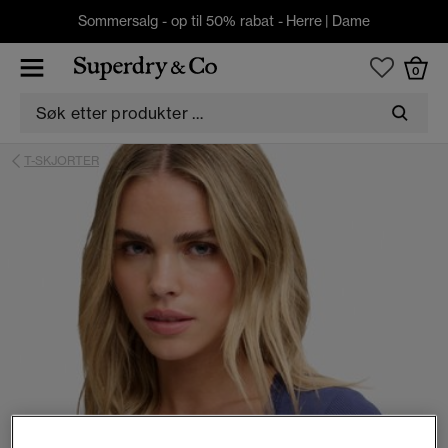
Sommersalg - op til 50% rabat -
Herre
|
Dame
0
T-SKJORTER