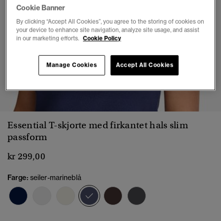
Cookie Banner
By clicking “Accept All Cookies”, you agree to the storing of cookies on
your device to enhance site navigation, analyze site usage, and assist
in our marketing efforts.
Cookie Policy
Manage Cookies
Accept All Cookies
1
2
3
4
5
6
7
Essential T-skjorte med firkantet hals slim
passform
kr 299,00
Farge:
seiler-marineblå
valgt