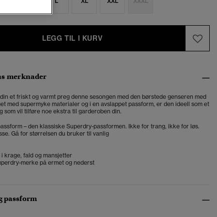
S
M
L
XL
XXL
XXXL
LEGG TIL I KURV
ns merknader
din et friskt og varmt preg denne sesongen med den børstede genseren med
get med supermyke materialer og i en avslappet passform, er den ideell som et
som vil tilføre noe ekstra til garderoben din.
assform – den klassiske Superdry-passformen. Ikke for trang, ikke for løs.
se. Gå for størrelsen du bruker til vanlig
 i krage, fald og mansjetter
uperdry-merke på ermet og nederst
og passform