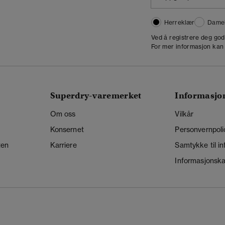
Herreklær
Dame
,
Ved å registrere deg go
For mer informasjon kan
Superdry-varemerket
Informasjo
Om oss
Vilkår
Konsernet
Personvernpoli
ten
Karriere
Samtykke til i
Informasjonskap