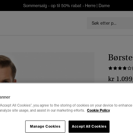
Sommersalg - op til 50% rabat -
Herre
|
Dame
Børste
kr 1.099
Farge:
vaske
anner
“Accept All Cookies”, you agree to the storing of cookies on your device to enhance 
analyze site usage, and assist in our marketing efforts.
Cookie Policy
Velg Størrel
Manage Cookies
Accept All Cookies