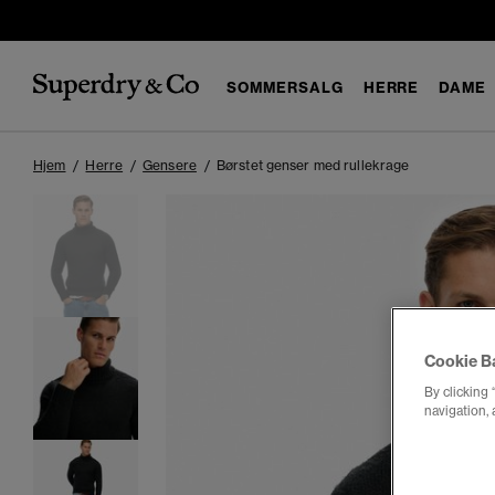
SOMMERSALG
HERRE
DAME
Hjem
Herre
Gensere
Børstet genser med rullekrage
Cookie B
By clicking 
navigation, 