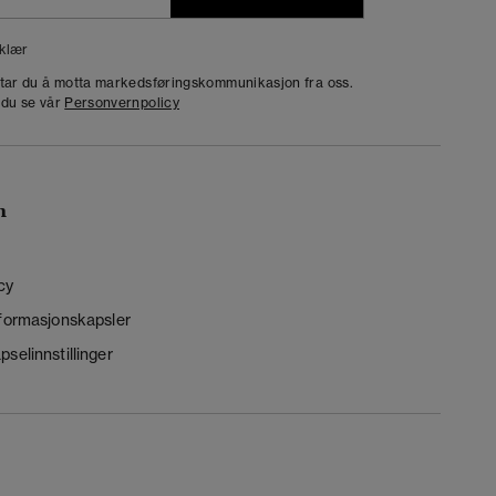
klær
dtar du å motta markedsføringskommunikasjon fra oss.
 du se vår
Personvernpolicy
n
cy
nformasjonskapsler
selinnstillinger