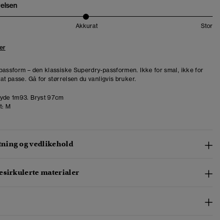
relsen
Akkurat
Stor
er
passform – den klassiske Superdry-passformen. Ikke for smal, ikke for
at passe. Gå for størrelsen du vanligvis bruker.
yde 1m93. Bryst 97cm
t:
M
ing og vedlikehold
esirkulerte materialer