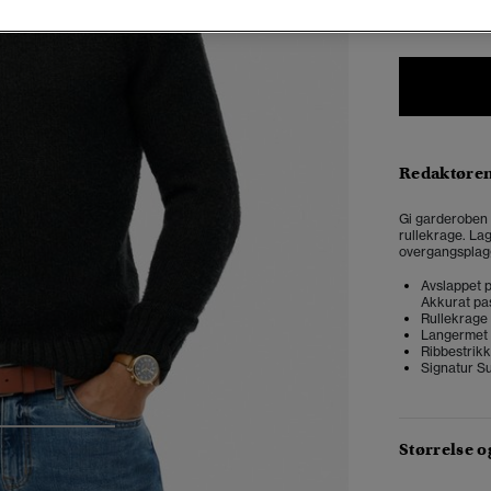
XS
Redaktøre
Gi garderoben 
rullekrage. La
overgangsplagg 
Avslappet p
Akkurat pas
Rullekrage
Langermet
Ribbestrikk
Signatur S
3
4
5
Størrelse 