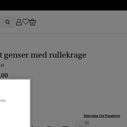
0
t genser med rullekrage
(4)
,00
t sort
valgt
site
se:
Størrelse Og Passform