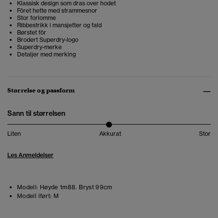
Klassisk design som dras over hodet
Fôret hette med strammesnor
Stor forlomme
Ribbestrikk i mansjetter og fald
Børstet fôr
Brodert Superdry-logo
Superdry-merke
Detaljer med merking
Størrelse og passform
Sann til størrelsen
Liten
Akkurat
Stor
Les Anmeldelser
Modell:
Høyde 1m88. Bryst 99cm
Modell iført:
M