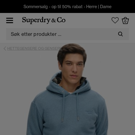
Sommersalg - op til 50% rabat -
Herre
|
Dame
0
HETTEGENSERE OG GENSERE