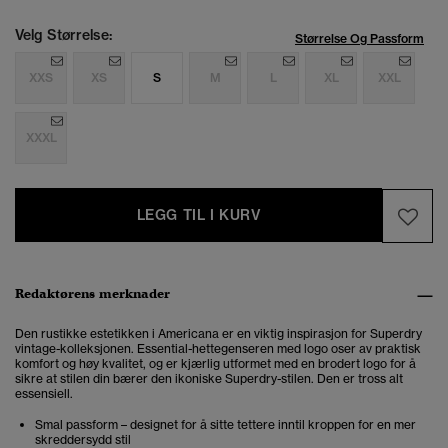
Velg Størrelse:
Størrelse Og Passform
XXS
XS
S
M
L
XL
XXL
XXXL
LEGG TIL I KURV
Redaktørens merknader
Den rustikke estetikken i Americana er en viktig inspirasjon for Superdry
vintage-kolleksjonen. Essential-hettegenseren med logo oser av praktisk
komfort og høy kvalitet, og er kjærlig utformet med en brodert logo for å
sikre at stilen din bærer den ikoniske Superdry-stilen. Den er tross alt
essensiell.
Smal passform – designet for å sitte tettere inntil kroppen for en mer
skreddersydd stil