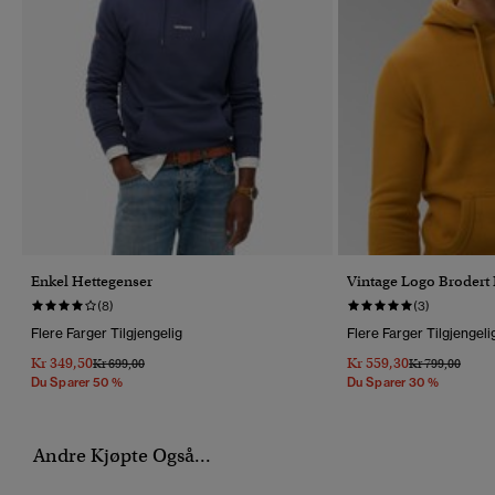
Enkel Hettegenser
Vintage Logo Brodert
(8)
(3)
Flere Farger Tilgjengelig
Flere Farger Tilgjengeli
Kr 349,50
Kr 559,30
Pris Nedsatt Fra
Til
Pris Nedsatt Fr
Til
Kr 699,00
Kr 799,00
Du Sparer 50 %
Du Sparer 30 %
Andre Kjøpte Også...