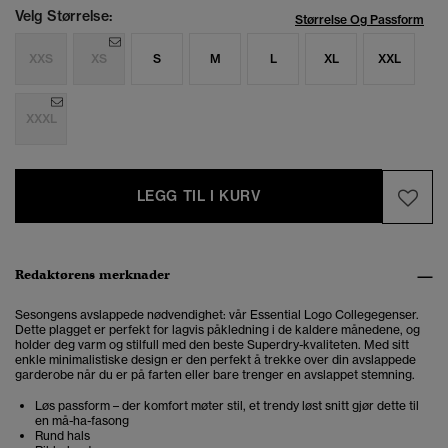
Velg Størrelse:
Størrelse Og Passform
XXS
XS
S
M
L
XL
XXL
XXXL
LEGG TIL I KURV
Redaktørens merknader
Sesongens avslappede nødvendighet: vår Essential Logo Collegegenser.
Dette plagget er perfekt for lagvis påkledning i de kaldere månedene, og
holder deg varm og stilfull med den beste Superdry-kvaliteten. Med sitt
enkle minimalistiske design er den perfekt å trekke over din avslappede
garderobe når du er på farten eller bare trenger en avslappet stemning.
Løs passform – der komfort møter stil, et trendy løst snitt gjør dette til
en må-ha-fasong
Rund hals