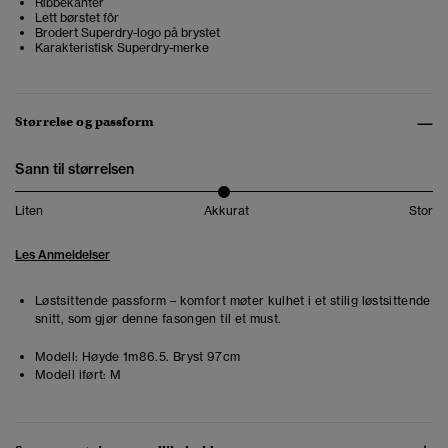
Ribbekanter
Lett børstet fôr
Brodert Superdry-logo på brystet
Karakteristisk Superdry-merke
Størrelse og passform
Sann til størrelsen
Liten
Akkurat
Stor
Les Anmeldelser
Løstsittende passform – komfort møter kulhet i et stilig løstsittende
snitt, som gjør denne fasongen til et must.
Modell:
Høyde 1m86.5. Bryst 97cm
Modell iført:
M