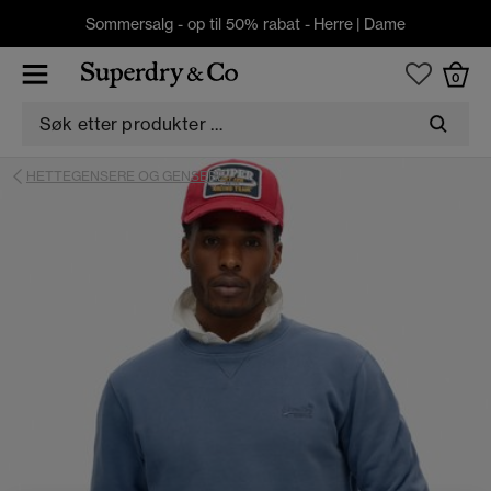
Sommersalg - op til 50% rabat -
Herre
|
Dame
0
HETTEGENSERE OG GENSERE