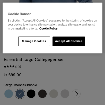
Cookie Banner
By clicking “Accept All Cookies”, you agree to the storing of cookies on
your device to enhance site navigation, analyze site usage, and assist
in our marketing efforts.
Cookie Policy
1
2
3
4
5
6
Manage Cookies
Accept All Cookies
Essential Logo Collegegenser
(4)
kr 699,00
Farge:
måneskinnsblå
valgt