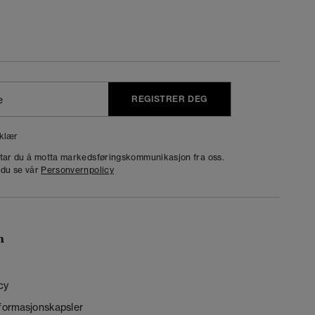
REGISTRER DEG
klær
dtar du å motta markedsføringskommunikasjon fra oss.
 du se vår
Personvernpolicy
n
cy
nformasjonskapsler