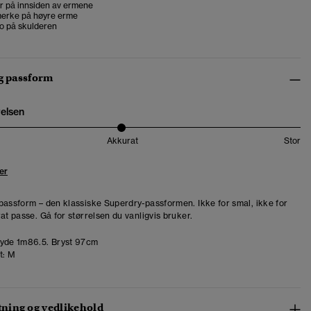
r på innsiden av ermene
erke på høyre erme
go på skulderen
og passform
relsen
Akkurat
Stor
er
passform – den klassiske Superdry-passformen. Ikke for smal, ikke for
at passe. Gå for størrelsen du vanligvis bruker.
de 1m86.5. Bryst 97cm
t:
M
ing og vedlikehold