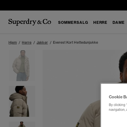
SOMMERSALG
HERRE
DAME
Hjem
Herre
Jakker
Everest Kort Hettedunjakke
Cookie B
By clicking 
navigation, 