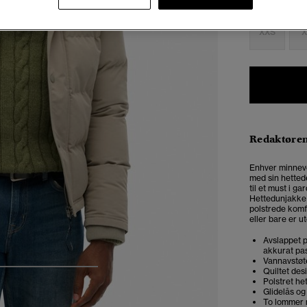
Velg Størrel
XXS
X
Redaktøre
Enhver minneve
med sin hetted
til et must i g
Hettedunjakke 
polstrede komf
eller bare er ut
Avslappet p
akkurat pas
Vannavstøte
Quiltet des
4
5
6
7
Polstret he
Glidelås o
To lommer 