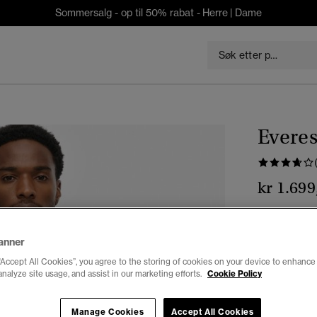
Sommersalg - op til 50% rabat -
Herre
|
Dame
Everes
kr 1.699
Farge:
stein
valg
anner
“Accept All Cookies”, you agree to the storing of cookies on your device to enhance 
analyze site usage, and assist in our marketing efforts.
Cookie Policy
Manage Cookies
Accept All Cookies