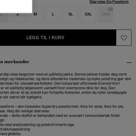
se:
Størrelse Og Passform
S
S
M
L
XL
XXL
XXXL
LEGG TIL I KURV
ns merknader
rdig reise begynner med en pålitelig jakke. Denne jakken holder deg varm
esign og ribbekanter, og dens slitesterke materiale og myke polstring gjør den
arderoben for utendørsaktiviteter. Den luksuriøst utformede Everest Kort
er en pålitelig følgesvenn uansett hvor eventyrene dine tar deg. Den
orten sikrer at du enkelt kan fortsette fremover, enten du nyter landsbygda
e når været blir kjøligere.
assform – den klassiske Superdry-passformen. Ikke for smal, ikke for løs,
se. Velg din vanlige størrelse
nde – dette stoffet er behandlet med en avansert vannavvisende finish
ign
tte med snørjustering og polstret innerkrage
g trykknapplukning
med glidelås