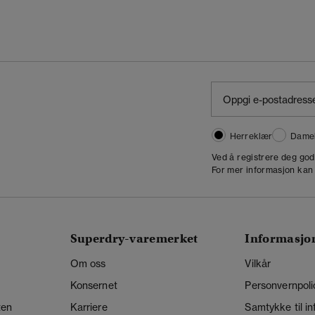
Herreklær
Dame
,
Ved å registrere deg go
For mer informasjon kan
Superdry-varemerket
Informasjo
Om oss
Vilkår
Konsernet
Personvernpoli
ten
Karriere
Samtykke til i