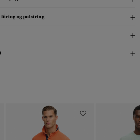
 fôring og polstring
)