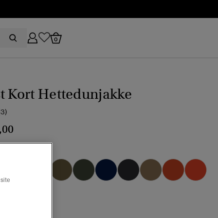
0
t Kort Hettedunjakke
(3)
,00
-mørkegrå
t
site