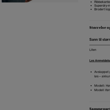
Ribbekante
Superdry-m
Brodert lo
Størrelse 
Sann til stør
Liten
Les Anmeldels
Avslappet 
løs – akkur
Modell:
Høy
Modell ifør
Sammensetn