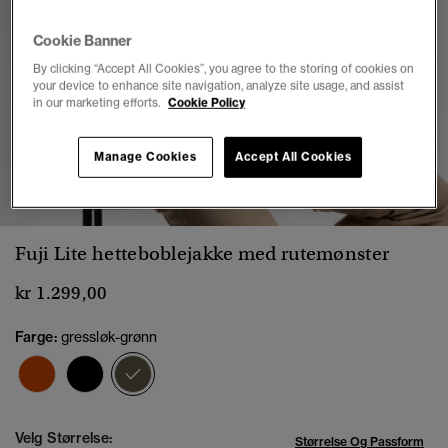
Cookie Banner
By clicking “Accept All Cookies”, you agree to the storing of cookies on
your device to enhance site navigation, analyze site usage, and assist
in our marketing efforts.
Cookie Policy
Manage Cookies
Accept All Cookies
1
2
3
4
5
6
7
8
Fuji Lite hetteboblejakke med rutemønster
kr 1.299,00
Farge:
gressløk-grønn
valgt
Velg Størrelse:
Størrelse Og Passform