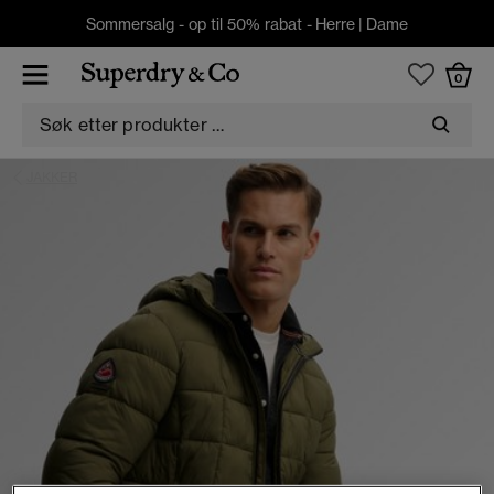
Sommersalg - op til 50% rabat -
Herre
|
Dame
0
JAKKER