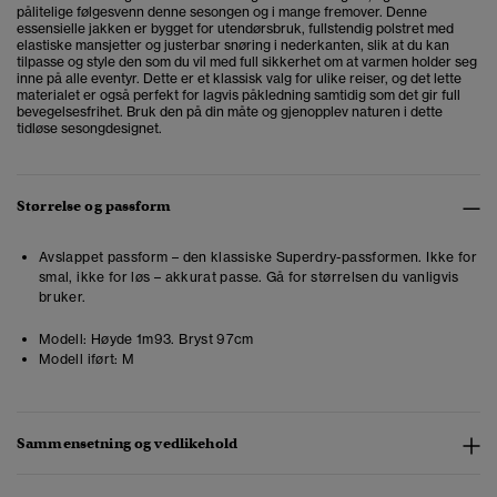
pålitelige følgesvenn denne sesongen og i mange fremover. Denne
essensielle jakken er bygget for utendørsbruk, fullstendig polstret med
elastiske mansjetter og justerbar snøring i nederkanten, slik at du kan
tilpasse og style den som du vil med full sikkerhet om at varmen holder seg
inne på alle eventyr. Dette er et klassisk valg for ulike reiser, og det lette
materialet er også perfekt for lagvis påkledning samtidig som det gir full
bevegelsesfrihet. Bruk den på din måte og gjenopplev naturen i dette
tidløse sesongdesignet.
Størrelse og passform
Avslappet passform – den klassiske Superdry-passformen. Ikke for
smal, ikke for løs – akkurat passe. Gå for størrelsen du vanligvis
bruker.
Modell:
Høyde 1m93. Bryst 97cm
Modell iført:
M
Sammensetning og vedlikehold