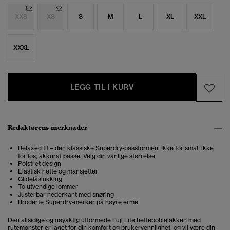
XXS
XS
S
M
L
XL
XXL
XXXL
LEGG TIL I KURV
Redaktørens merknader
Relaxed fit – den klassiske Superdry-passformen. Ikke for smal, ikke
for løs, akkurat passe. Velg din vanlige størrelse
Polstret design
Elastisk hette og mansjetter
Glidelåslukking
To utvendige lommer
Justerbar nederkant med snøring
Broderte Superdry-merker på høyre erme
Den allsidige og nøyaktig utformede Fuji Lite hetteboblejakken med
rutemønster er laget for din komfort og brukervennlighet, og vil være din