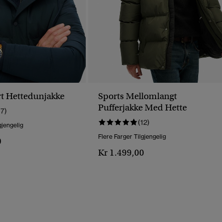
rt Hettedunjakke
Sports Mellomlangt
Pufferjakke Med Hette
17)
(12)
gjengelig
Flere Farger Tilgjengelig
0
Kr 1.499,00