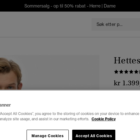
Sommersalg - op til 50% rabat -
Herre
|
Dame
Hettes
kr 1.399
Farge:
khaki
anner
“Accept All Cookies”, you agree to the storing of cookies on your device to enhance 
analyze site usage, and assist in our marketing efforts.
Cookie Policy
Velg Størrel
Manage Cookies
Accept All Cookies