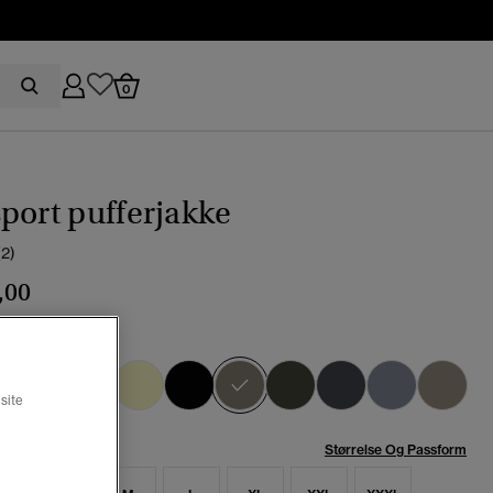
0
port pufferjakke
(2)
,00
-lysegrønn
valgt
site
se:
Størrelse Og Passform