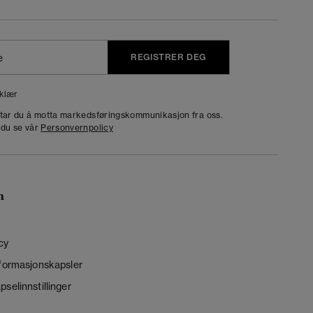
REGISTRER DEG
klær
dtar du å motta markedsføringskommunikasjon fra oss.
 du se vår
Personvernpolicy
n
cy
nformasjonskapsler
selinnstillinger