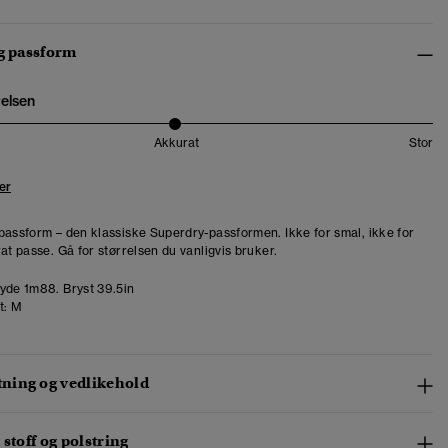
og passform
relsen
Akkurat
Stor
er
passform – den klassiske Superdry-passformen. Ikke for smal, ikke for
at passe. Gå for størrelsen du vanligvis bruker.
de 1m88. Bryst 39.5in
t:
M
ing og vedlikehold
 stoff og polstring