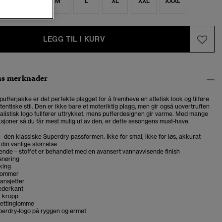
S
S
M
L
XL
XXL
XXXL
LEGG TIL I KURV
ns merknader
pufferjakke er det perfekte plagget for å fremheve en atletisk look og tilføre
tentiske stil.
Den er ikke bare et moteriktig plagg, men gir også uovertruffen
alistisk logo fullfører uttrykket, mens pufferdesignen gir varme. Med mange
ksjoner så du får mest mulig ut av den, er dette sesongens must-have.
 – den klassiske Superdry-passformen. Ikke for smal, ikke for løs, akkurat
 din vanlige størrelse
nde – stoffet er behandlet med en avansert vannavvisende finish
snøring
king
slommer
ansjetter
nederkant
t kropp
nettinglomme
perdry-logo på ryggen og ermet