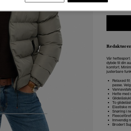
XXS
X
Redaktøre
Vår hettesport 
dybde til din au
komfort.
Minim
justerbare fun
Relaxed fit
passe. Velg
Vannavstøte
Hette med 
Glidelåsluk
To glidelå
Elastiske m
Snøring i 
Fleecefôre
5
6
7
8
Innvendig 
Brodert Su