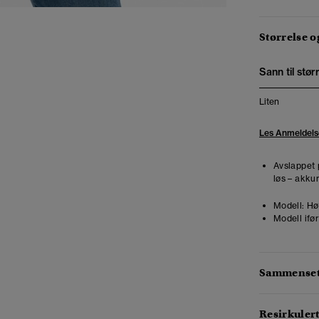
Størrelse 
Sann til stør
Liten
Les Anmeldels
Avslappet 
løs – akkur
Modell:
Høy
Modell ifør
Sammensetn
Resirkulert