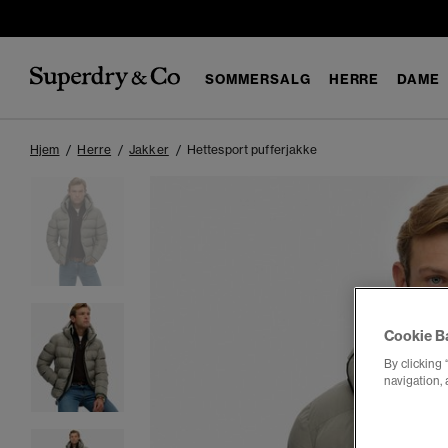
SOMMERSALG
HERRE
DAME
Hjem
Herre
Jakker
Hettesport pufferjakke
Cookie B
By clicking 
navigation, 