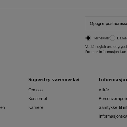
Herreklær
Dame
,
Ved å registrere deg go
For mer informasjon kan
Superdry-varemerket
Informasjo
Om oss
Vilkår
Konsernet
Personvernpoli
ten
Karriere
Samtykke til i
Informasjonskap