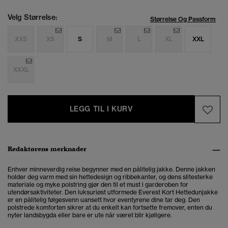
Velg Størrelse:
Størrelse Og Passform
XXS
XS
S
M
L
XL
XXL
XXXL
LEGG TIL I KURV
Redaktørens merknader
Enhver minneverdig reise begynner med en pålitelig jakke. Denne jakken
holder deg varm med sin hettedesign og ribbekanter, og dens slitesterke
materiale og myke polstring gjør den til et must i garderoben for
utendørsaktiviteter. Den luksuriøst utformede Everest Kort Hettedunjakke
er en pålitelig følgesvenn uansett hvor eventyrene dine tar deg. Den
polstrede komforten sikrer at du enkelt kan fortsette fremover, enten du
nyter landsbygda eller bare er ute når været blir kjøligere.