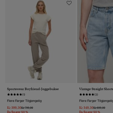
Sportswear Boyfriend-Joggebukse
Vintage Straight Short
(1)
(3)
Flere Farger Tilgjengelig
Flere Farger Tilgjengeli
Kr 399,50
Kr 349,50
Pris Nedsatt Fra
Til
Pris Nedsatt Fr
Til
Kr 799,00
Kr 699,00
Du Sparer 50 %
Du Sparer 50 %