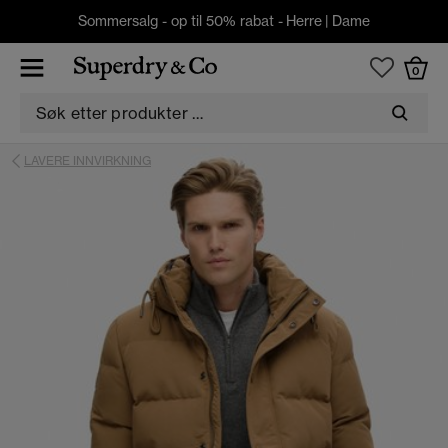
Sommersalg - op til 50% rabat -
Herre
|
Dame
0
LAVERE INNVIRKNING