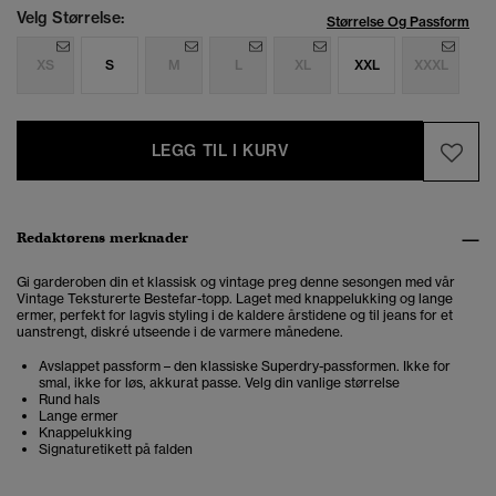
Velg Størrelse:
Størrelse Og Passform
XS
S
M
L
XL
XXL
XXXL
LEGG TIL I KURV
Redaktørens merknader
Gi garderoben din et klassisk og vintage preg denne sesongen med vår
Vintage Teksturerte Bestefar-topp. Laget med knappelukking og lange
ermer, perfekt for lagvis styling i de kaldere årstidene og til jeans for et
uanstrengt, diskré utseende i de varmere månedene.
Avslappet passform – den klassiske Superdry-passformen. Ikke for
smal, ikke for løs, akkurat passe. Velg din vanlige størrelse
Rund hals
Lange ermer
Knappelukking
Signaturetikett på falden