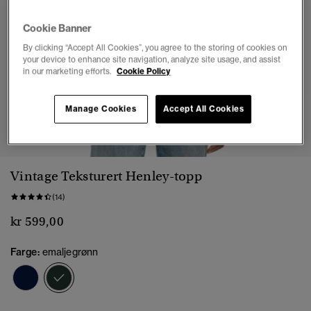
Cookie Banner
By clicking “Accept All Cookies”, you agree to the storing of cookies on
your device to enhance site navigation, analyze site usage, and assist
in our marketing efforts.
Cookie Policy
Manage Cookies
Accept All Cookies
1
2
3
4
5
6
Vintage Teksturert Henley-topp
(14)
kr 599,00
Farge:
emaljegrønn
valgt