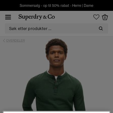
Sommersalg - op til 50% rabat -
Herre
|
Dame
0
OVERDELER