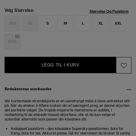
Velg Størrelse:
Størrelse Og Passform
XXS
XS
S
M
L
XL
XXL
XXXL
LEGG TIL I KURV
Redaktørens merknader
Vår kortermede strandskjorte er en uanstrengt måte å heve antrekket ditt
på. Når du ønsker å tilføre looken din et særegent preg, er denne skjorten
det perfekte valget. De tropisk-inspirerte mønstrene er subtile, i
motsetning til de elskede Hawaii-skjortene, slik at du kan velge et
autentisk alternativ som passer din klassiske stil.
Avslappet passform – den klassiske Superdry-passformen. Ikke for
trang, ikke for løs. Akkurat passe. Gå for størrelsen du bruker til vanlig