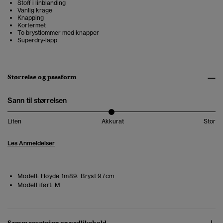
Stoff i linblanding
Vanlig krage
Knapping
Kortermet
To brystlommer med knapper
Superdry-lapp
Størrelse og passform
Sann til størrelsen
Liten
Akkurat
Stor
Les Anmeldelser
Modell:
Høyde 1m89. Bryst 97cm
Modell iført:
M
Sammensetning og vedlikehold