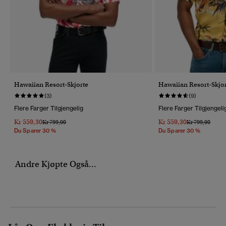
Hawaiian Resort-Skjorte
Hawaiian Resort-Skjo
(3)
(9)
Flere Farger Tilgjengelig
Flere Farger Tilgjengeli
Kr 559,30
Kr 559,30
Pris Nedsatt Fra
Til
Pris Nedsatt Fr
Til
Kr 799,00
Kr 799,00
Du Sparer 30 %
Du Sparer 30 %
Andre Kjøpte Også...