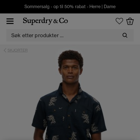
Sommersalg - op til 50% rabat -
Herre
|
Dame
0
SKJORTER