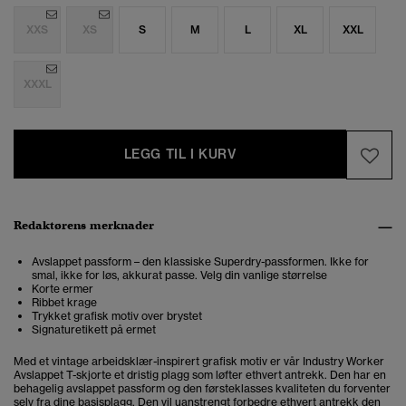
XXS
XS
S
M
L
XL
XXL
XXXL
LEGG TIL I KURV
Redaktørens merknader
Avslappet passform – den klassiske Superdry-passformen. Ikke for
smal, ikke for løs, akkurat passe. Velg din vanlige størrelse
Korte ermer
Ribbet krage
Trykket grafisk motiv over brystet
Signaturetikett på ermet
Med et vintage arbeidsklær-inspirert grafisk motiv er vår Industry Worker
Avslappet T-skjorte et dristig plagg som løfter ethvert antrekk. Den har en
behagelig avslappet passform og den førsteklasses kvaliteten du forventer
selv fra dine basisplagg. Den vil uanstrengt forbedre ethvert antrekk den