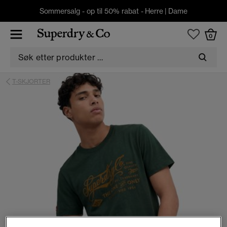
Sommersalg - op til 50% rabat -
Herre
|
Dame
0
T-SKJORTER