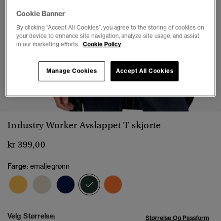
Cookie Banner
By clicking “Accept All Cookies”, you agree to the storing of cookies on
your device to enhance site navigation, analyze site usage, and assist
in our marketing efforts.
Cookie Policy
Manage Cookies
Accept All Cookies
1
2
3
4
5
6
Industry Worker Avslappet T-skjorte
kr 399,00
Farge:
emaljegrønn
valgt
Velg Størrelse:
Størrelse Og Passform